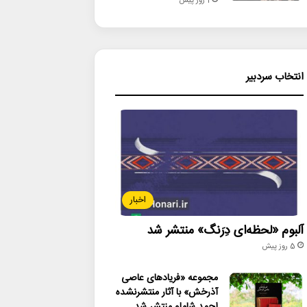
1 روز پیش
انتخاب سردبیر
[],"or
اخبار
آلبوم «لحظه‌ای دِرَنگ» منتشر شد
5 روز پیش
مجموعه «فریادهای عاصی
آذرخش» با آثار منتشرنشده
احمد شاملو منتشر شد