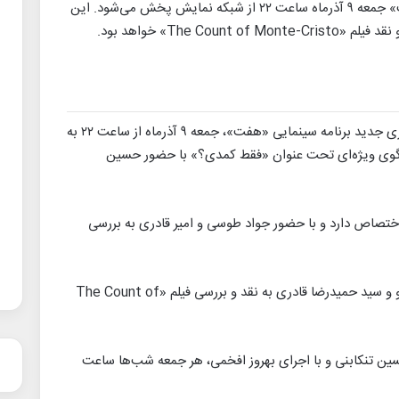
بیست و نهمین قسمت از برنامه سینمایی «هفت» جمعه ۹ آذرماه ساعت ۲۲ از شبکه نمایش پخش می‌شود. این
The » خواهد بود.
،بیست و نهمین قسمت از سری جدید برنامه سینمایی «هفت»، جمعه ۹ آذرماه از ساعت ۲۲ به
گفتگوی ویژه‌ای تحت عنوان «فقط کمدی؟» با حضور حسین
 اختصاص دارد و با حضور جواد طوسی و امیر قادری به بررسی
علاوه بر این، در میز سینمای جهان، آرش خوشخو و سید حمیدرضا قادری به نقد و بررسی فیلم «The Count of
ین تنکابنی و با اجرای بهروز افخمی، هر جمعه شب‌ها ساعت