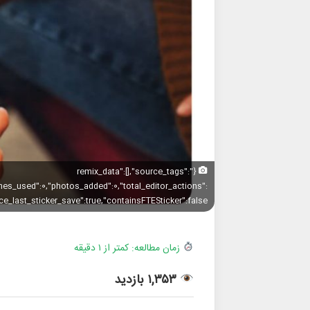
{"remix_data":[],"source_tags":
shes_used":0,"photos_added":0,"total_editor_actions":
nce_last_sticker_save":true,"containsFTESticker":false}
زمان مطالعه: کمتر از ۱ دقیقه
۱,۳۵۳ بازدید