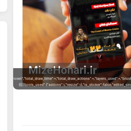
igin":"unknown","total_draw_time":0,"total_draw_actions":0,"layers_used":0,"bru
{},"tools_used":{"addons":1,"resize":1},"is_sticker":false,"edited_si