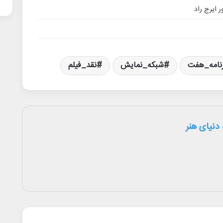
 ایرج راد
نامه_هفت
شبکه_نمایش
نقد_فیلم
دنیای هنر