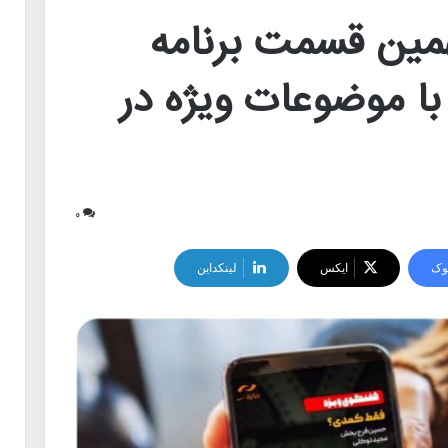
ین قسمت برنامه
ا موضوعات ویژه در
۰
وک
ایکس
لینکداین