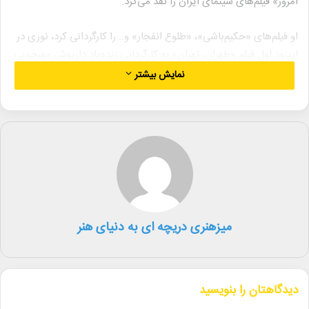
امروز» فیلم‌های سینمای ایران را نقد می‌کرد.
او فیلم‌های «حکیم‌باشی»، «طلوع انفجار» و.. را کارگردانی کرد، نوری در
اپیزود اول فیلم «طهران، تهران» به کارگردانی زنده‌یاد داریوش مهرجویی
ایفای نقش کرد.
نمایش بیشتر
لینک خبر
کپی
میزهنری دریچه ای به دنیای هنر
دیگر خبرها
• مجله هنری
دیدگاهتان را بنویسید
• راهیابی ۲ انیمیشن کوتاه به سی‌امین جشنواره فیلم رود آیلند