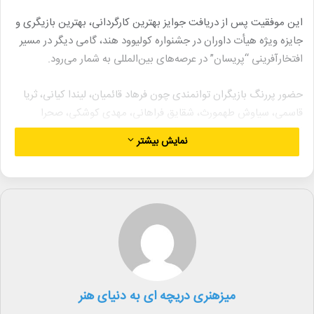
این موفقیت پس از دریافت جوایز بهترین کارگردانی، بهترین بازیگری و
جایزه ویژه هیأت داوران در جشنواره کولیوود هند، گامی دیگر در مسیر
افتخارآفرینی “پریسان” در عرصه‌های بین‌المللی به شمار می‌رود.
حضور پررنگ بازیگران توانمندی چون فرهاد قائمیان، لیندا کیانی، ثریا
قاسمی، سیاوش طهمورث، شقایق فراهانی، مهدی کوشکی، صحرا
اسداللهی، هامون سیدی، سیاوش چراغی‌پور، سپیده مظاهری، شارمین
نمایش بیشتر
علیمحمدی و نادیا شادمان در این فیلم، بدون شک در کسب این
افتخارات بی‌تاثیر نبوده است.
لینک خبر
کپی
میزهنری دریچه ای به دنیای هنر