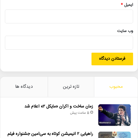
جشنواره_بین_المللی_فیلم_سوئد
شقایق_فراهانی
ایمیل
*
فرهاد_قائمیان
کامبیز_بابایی
لیندا_کیانی
وب‌ سایت
محبوب
تازه ترین
دیدگاه ها
زمان ساخت و اکران «مایکل ۲» اعلام شد
5 ساعت پیش
راهیابی ۲ انیمیشن کوتاه به سی‌امین جشنواره فیلم