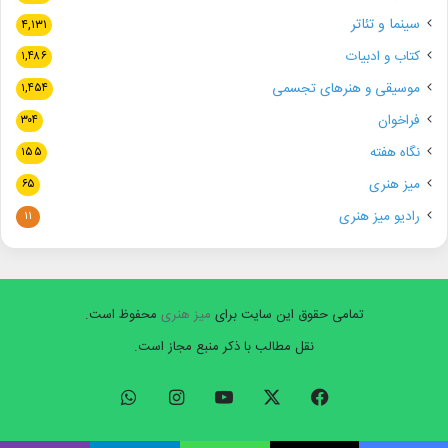
سینما و تئاتر
۴,۱۳۱
کتاب و ادبیات
۱,۴۸۶
موسیقی و هنرهای تجسمی
۱,۴۵۴
فراخوان
۳۰۴
نگاه هفته
۱۵۵
میز هنری
۶۵
رادیو میز هنری
۱۱
تمامی حقوق این سایت برای
میز هنری
محفوظ است.
نقل مطالب با ذکر منبع مجاز است.
فیسبوک
ایکس
یوتیوب
اینستاگرام
واتس
آپ