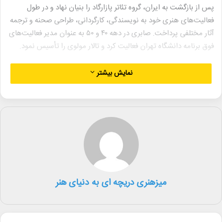
پس از بازگشت به ایران، گروه تئاتر پازارگاد را بنیان نهاد و در طول
فعالیت‌های هنری خود به نویسندگی، کارگردانی، طراحی صحنه و ترجمه
آثار مختلفی پرداخت. صابری در دهه ۴۰ و ۵۰ به عنوان مدیر فعالیت‌های
فوق برنامه دانشگاه تهران فعالیت کرد و تالار مولوی را تأسیس نمود.
صابری در سال ۲۰۰۴ نشان ابن سینا از یونسکو و لژیون دونور از دولت
نمایش بیشتر
فرانسه را دریافت کرد.
او در طول دوران کاری خود نمایش‌های متعددی را روی صحنه برد، از
جمله «من به باغ عرفان» (۱۳۶۷)، «بیژن و منیژه» (۱۳۷۵)، «شمس
پرنده» در سال‌های مختلف، «من از کجا عشق از کجا» (۱۳۸۳)، «هفت
شهر عشق» (۱۳۷۴)، «باغ دلگشا»، «رند خلوت‌نشین» (۱۳۸۰) و «یوسف
و زلیخا» (۱۳۸۱). همچنین، صابری تعدادی از نمایشنامه‌های خارجی را
نیز به ثبت رسانده است، از جمله «شش شخصیت در جستجوی
میزهنری دریچه ای به دنیای هنر
نویسنده» (۱۳۵۲)، «آنتیگونه» (۱۳۷۹)، «یرما» اثر گابریل گارسیا لورکا،
«نگاهی از پل» به کارگردانی حمید سمندریان، «مرده‌های بی‌کفن و
دفن» اثر ژان پل سارتر، «جزیره بزه» اثر هوگو بتی، «آتش‌افروزها» اثر