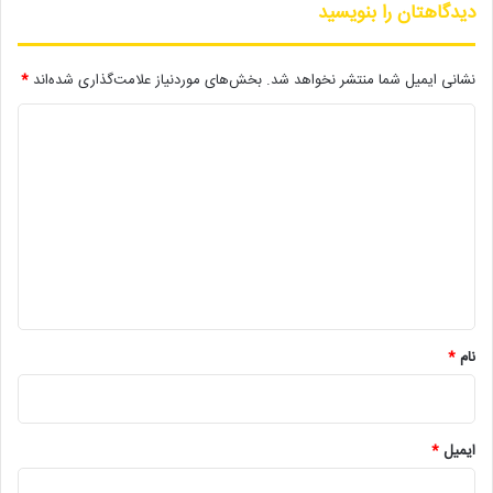
ماکس فریش، «کالیگولا» اثر آلبر کامو و «باغ آلبالو» اثر آنتوان چخوف.
دیدگاهتان را بنویسید
صابری با هنر و تلاش‌های بی‌وقفه خود، جایگاه ویژه‌ای در تئاتر و هنر
نشانی ایمیل شما منتشر نخواهد شد.
بخش‌های موردنیاز علامت‌گذاری شده‌اند
*
ایران به دست آورد و نام او همیشه در تاریخ هنر کشور به یاد خواهد
د
ماند.
ی
د
گ
ا
لینک خبر
ه
کپی
*
نام
*
دیگر خبرها
ایمیل
*