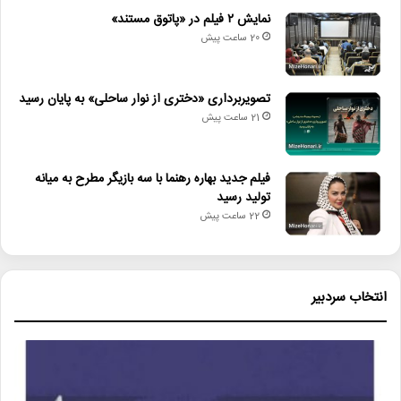
نمایش ۲ فیلم در «پاتوق مستند»
برت_رتنر
پارامونت
جکی_چان
20 ساعت پیش
ساعت_شلوغی۴
فیلم_هالیوود
کریس_تاکر
تصویربرداری «دختری از نوار ساحلی» به پایان رسید
21 ساعت پیش
فیلم جدید بهاره رهنما با سه بازیگر مطرح به میانه
تولید رسید
22 ساعت پیش
انتخاب سردبیر