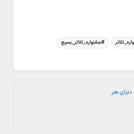
اره_تئاتر
جشنواره_تئاتر_بسیج
دنیای هنر