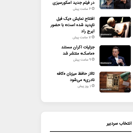
در فیلم جدید اسکورسیزی
6 ساعت پیش
افتتاح نمایش «یک فیل
ناپدید شده است» با حضور
ایرج راد
7 ساعت پیش
جزئیات اکران مستند
«ماسک» منتشر شد
9 ساعت پیش
تالار حافظ میزبان «کافه
نادری» می‌شود
1 روز پیش
انتخاب سردبیر