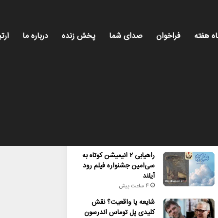
اه هفته
فراخوان
صدای شما
پخش زنده
درباره ما
ارتب
محبوب
تازه ترین
دیدگاه ها
راهیابی ۲ انیمیشن کوتاه به
سی‌امین جشنواره فیلم رود
آیلند
4 ساعت پیش
شایعه یا واقعیت؟ نقش
کلیدی پل توماس اندرسون