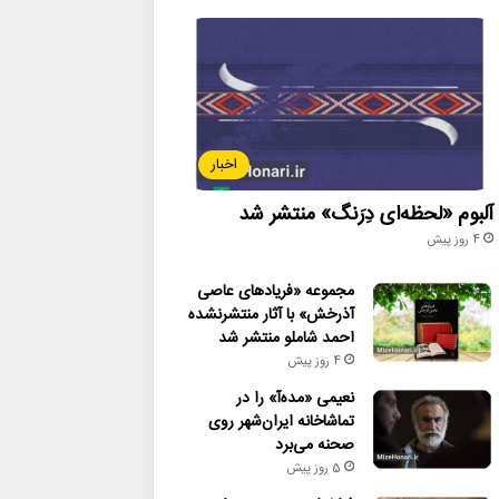
اخبار
آلبوم «لحظه‌ای دِرَنگ» منتشر شد
4 روز پیش
مجموعه «فریادهای عاصی
آذرخش» با آثار منتشرنشده
احمد شاملو منتشر شد
4 روز پیش
نعیمی «مده‌آ» را در
تماشاخانه ایران‌شهر روی
صحنه می‌برد
5 روز پیش