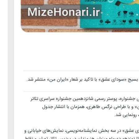
بسیج «سودای عشق» با تاکید بر شعار «ایران من» منتشر شد.
می جشنواره، پوستر رسمی شانزدهمین جشنواره سراسری تئاتر
» و با طراحی نرگس طاهری، همزمان با انتشار جدول
 رونمایی شد.
ی عشق» در سه بخش نمایشنامه‌نویسی، نمایش‌های خیابانی و
 نوزدهم دی‌ماه میزبان هنرمندان در پردیس تئاتر تهران و نقاط