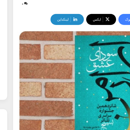
۰
وک
ایکس
لینکداین