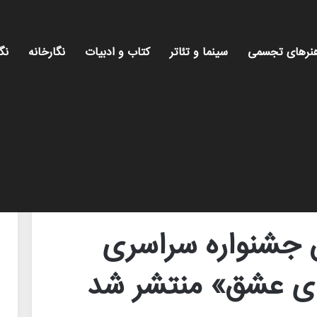
نرهای تجسمی
سینما و تئاتر
کتاب و ادبیات
نگارخانه
نگ
ئاتر بسیج «سودای عشق» منتشر شد
 جشنواره سراسری
ای عشق» منتشر شد