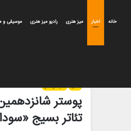
خانه
اخبار
میز هنری
رادیو میز هنری
موسیقی و ه
خانه
/
اخبار
/
پوستر شانزدهمین جشنواره سراسری ت
اخبار
سینما و تئاتر
پوستر شانزدهمین
تئاتر بسیج «سود