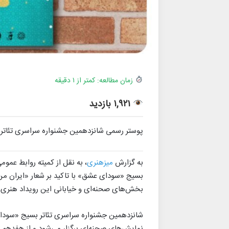
زمان مطالعه: کمتر از ۱ دقیقه
۱,۹۲۱ بازدید
پوستر رسمی شانزدهمین جشنواره سراسری تئاتر 
به گزارش
میزهنری
، به نقل از کمیته روابط عمو
بسیج «سودای عشق» با تاکید بر شعار «ایران من
بخش‌های صحنه‌ای و خیابانی این رویداد هنری،
شانزدهمین جشنواره سراسری تئاتر بسیج «سودا
نمایش‌های صحنه‌ای برگزار می‌شود و از هفدهم تا