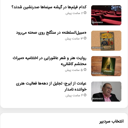
ریاست جمهوری اسلامی ایران.»
کدام فیلم‌ها در گیشه سینماها صدرنشین شدند؟
2 ساعت پیش
«سبیل‌السلطنه» در سنگلج روی صحنه می‌رود
3 ساعت پیش
لینک خبر
روایت هنر و شعر عاشورایی در اختتامیه «میراث
محتشم کاشانی»
کپی
5 ساعت پیش
عیادت از ایرج؛ تجلیل از دهه‌ها فعالیت هنری
خواننده نامدار
6 ساعت پیش
دیگر خبرها
• نگاه هفته
انتخاب سردبیر
• جلال آل‌احمد به قاب تلویزیون می‌آید