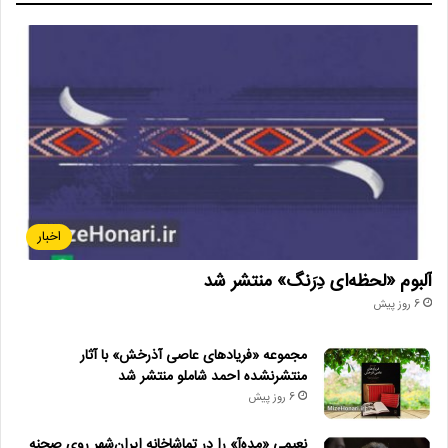
• کدام فیلم‌ها در گیشه سینماها صدرنشین شدند؟
• «سبیل‌السلطنه» در سنگلج روی صحنه می‌رود
• روایت هنر و شعر عاشورایی در اختتامیه «میراث محتشم کاشانی»
• عیادت از ایرج؛ تجلیل از دهه‌ها فعالیت هنری خواننده نامدار
• پیام وزیر فرهنگ به مناسبت روز خبرنگار
اخبار
خانه کتاب و ادبیات ایران
روز قلم
آلبوم «لحظه‌ای دِرَنگ» منتشر شد
علی رمضانی
ناصر خسرو
وصال مشهد
6 روز پیش
مجموعه «فریادهای عاصی آذرخش» با آثار
منتشرنشده احمد شاملو منتشر شد
6 روز پیش
نعیمی «مده‌آ» را در تماشاخانه ایران‌شهر روی صحنه