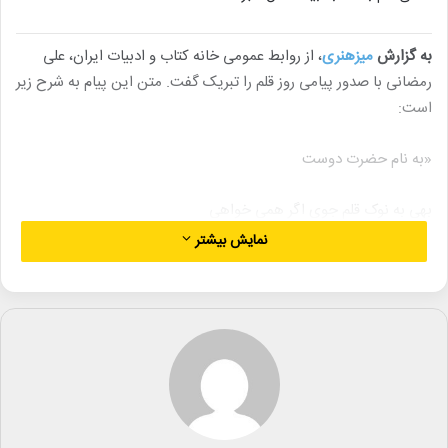
به گزارش
میزهنری
، از روابط عمومی خانه کتاب و ادبیات ایران، علی
رمضانی با صدور پیامی روز قلم را تبریک گفت. متن این پیام به شرح زیر
است:
«به نام حضرت دوست
بهی به نوک قلم جوی اگر همی خواهی
که زان بهی دگری را نیاوری تبهی
نمایش بیشتر
قلم جدا کند، ای شاه، کهتر از مهتر
به کوتهی و درازی مدان کهی و مهی
به یقین زمانی که حکیم و اندیشمند فرزانه قرن پنجم جناب ناصر خسرو
قبادیانی این ابیات را می‌سرود، می‌دانست که حق تبارک و تعالی به قلم
قسم خورده است. باری به راستی که قلم نشانه عقل است و خانه وجود،
چرا که عقل است که بر زبان فرمان می‌راند و این هرسه یعنی «قلم»،
«زبان» و «عقل» در یک رابطه هم‌نهشتی با یکدیگر قرار دارند.