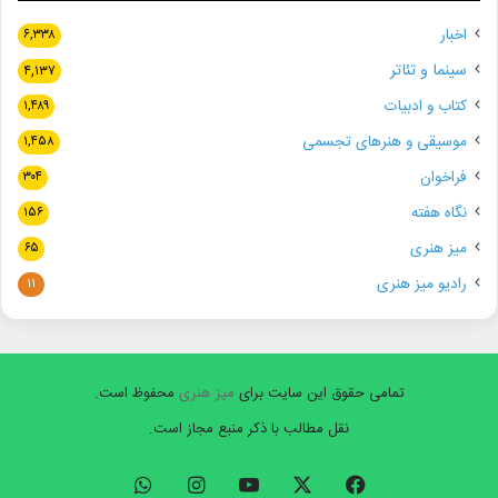
اخبار
۶,۳۳۸
سینما و تئاتر
۴,۱۳۷
کتاب و ادبیات
۱,۴۸۹
موسیقی و هنرهای تجسمی
۱,۴۵۸
فراخوان
۳۰۴
نگاه هفته
۱۵۶
میز هنری
۶۵
رادیو میز هنری
۱۱
تمامی حقوق این سایت برای
میز هنری
محفوظ است.
نقل مطالب با ذکر منبع مجاز است.
فیسبوک
ایکس
یوتیوب
اینستاگرام
واتس