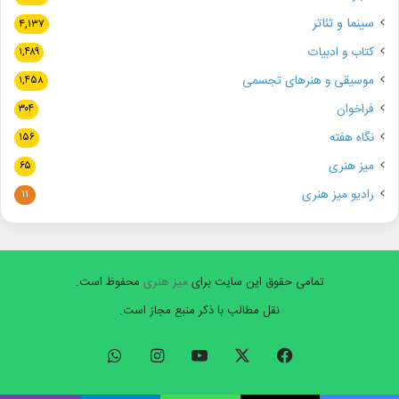
سینما و تئاتر
۴,۱۳۷
کتاب و ادبیات
۱,۴۸۹
موسیقی و هنرهای تجسمی
۱,۴۵۸
فراخوان
۳۰۴
نگاه هفته
۱۵۶
میز هنری
۶۵
رادیو میز هنری
۱۱
تمامی حقوق این سایت برای
میز هنری
محفوظ است.
نقل مطالب با ذکر منبع مجاز است.
فیسبوک
ایکس
یوتیوب
اینستاگرام
واتس
آپ