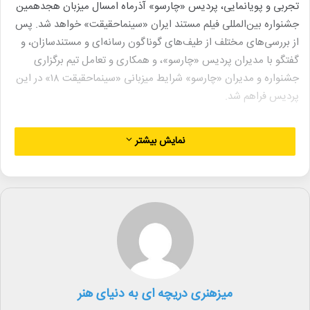
تجربی و پویانمایی، پردیس «چارسو» آذرماه امسال میزبان هجدهمین
جشنواره بین‌المللی فیلم مستند ایران «سینماحقیقت» خواهد شد. پس
از بررسی‌های مختلف از طیف‌های گوناگون رسانه‌ای و مستندسازان، و
گفتگو با مدیران پردیس «چارسو»، و همکاری و تعامل تیم برگزاری
جشنواره و مدیران «چارسو» شرایط میزبانی «سینماحقیقت ۱۸» در این
پردیس فراهم شد.
هجدهمین جشنواره «سینماحقیقت» با دبیری محمد حمیدی مقدم
نمایش بیشتر
برگزار می‌شود و در آن علاوه بر بخش مسابقه ملی و بین‌الملل،
بخش‌های جنبی و بزرگداشت برگزار می‌شود.
نمایش آثار و اجرای برنامه بخش‌های هجدهمین جشنواره
«سینماحقیقت» از ۱۸ آذر در پردیس «چارسو» آغاز شده و تا ۲۵ آذرماه
ادامه دارد.
ثبت نام نمایندگان رسانه‌ها و اعضای صنوف سینمای مستند از شنبه ۱۲
میزهنری دریچه ای به دنیای هنر
آبان ماه در panel.irandocfest.ir شروع شده و تا پنجشنبه ۱۷ آبان