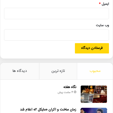
ایمیل
*
تئاتر_ایران
تماشاخانه_هیلاج
سایت_تیوال
فرشید_قلی‌پور
کارمای_شقایق_دیواری
وب‌ سایت
محبوب
تازه ترین
دیدگاه ها
نگاه هفته
4 ساعت پیش
زمان ساخت و اکران «مایکل ۲» اعلام شد