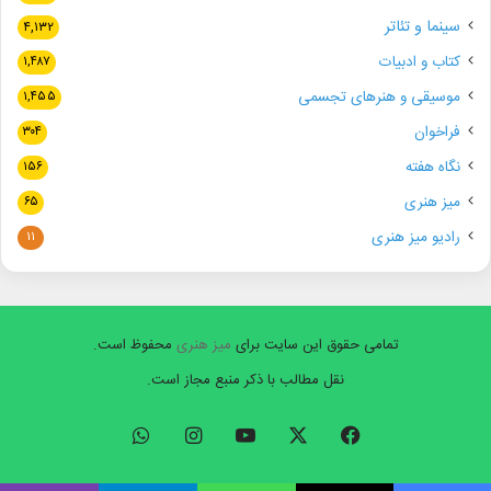
سینما و تئاتر
۴,۱۳۲
کتاب و ادبیات
۱,۴۸۷
موسیقی و هنرهای تجسمی
۱,۴۵۵
فراخوان
۳۰۴
نگاه هفته
۱۵۶
میز هنری
۶۵
رادیو میز هنری
۱۱
تمامی حقوق این سایت برای
میز هنری
محفوظ است.
نقل مطالب با ذکر منبع مجاز است.
فیسبوک
ایکس
یوتیوب
اینستاگرام
واتس
آپ