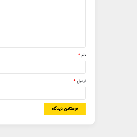
د
گ
ا
ه
*
نام
*
ایمیل
*