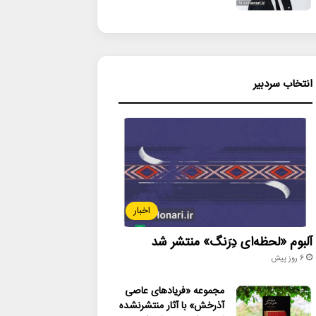
انتخاب سردبیر
اخبار
آلبوم «لحظه‌ای دِرَنگ» منتشر شد
6 روز پیش
مجموعه «فریادهای عاصی
آذرخش» با آثار منتشرنشده