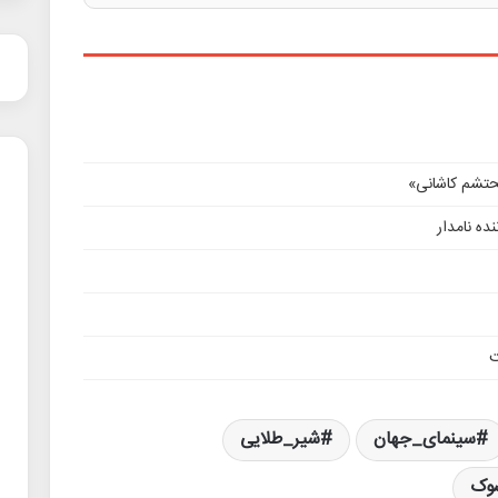
محتشم کاشانی»
ده نامدار
ت
سینمای_جهان
شیر_طلایی
سوک