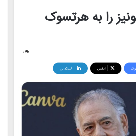
ونیز را به هرتسوک
۰
وک
ایکس
لینکداین