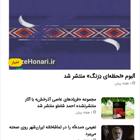
پرفروش_کانون
در_جستجوی_خدا
شکارچیان_شگفت_آور
کانون پرورش فکری کودکان و نوجوانان
کتاب_توکا
کتاب_کودک
اخبار
آلبوم «لحظه‌ای دِرَنگ» منتشر شد
1 هفته پیش
مجموعه «فریادهای عاصی آذرخش» با آثار
منتشرنشده احمد شاملو منتشر شد
1 هفته پیش
نعیمی «مده‌آ» را در تماشاخانه ایران‌شهر روی صحنه
می‌برد