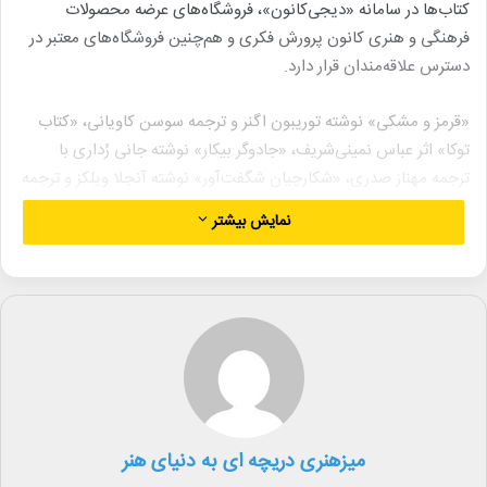
کتاب‌ها در سامانه «دیجی‌کانون»، فروشگاه‌های عرضه محصولات
فرهنگی و هنری کانون پرورش فکری و هم‌چنین فروشگاه‌های معتبر در
دسترس علاقه‌مندان قرار دارد.
«قرمز و مشکی» نوشته توریبون اگنر و ترجمه سوسن کاویانی، «کتاب
توکا» اثر عباس نمینی‌شریف، «جادوگر بیکار» نوشته جانی رُداری با
ترجمه مهناز صدری، «شکارچیان شگفت‌آور» نوشته آنجلا ویلکز و ترجمه
محمدحسن بنکدار، «افسانه کچل کفترباز» نوشته لیسا جمیله برجسته،
نمایش بیشتر
«ماهی‌گیر و بهار» نوشته مژگان کلهر، «دعاهای زمینی پدربزرگ» اثر
داگلاس وود با ترجمه حسین ابراهیمی، «دو طوطی» بر اساس داستانی
از مثنوی مولوی و بازآفرینی راشین خیریه، «موشی و هیچی» اثر جعفر
توزنده‌جانی و «سفر به دور دنیا» نوشته اریک کارل و ترجمه مجید عمیق
در فهرست پرفروش‌ها قرار دارد.
همچنین «غول آرزوها» و «غول تشنه» نوشته عباس قدیر محسنی،
«بازی با انگشت‌ها» به نویسندگی مصطفی رحماندوست، «بابا برفی»
میزهنری دریچه ای به دنیای هنر
اثر جبار باغچه‌بان، «گل اومد بهار اومد» نوشته منوچهر نیستانی، «کلاه‌