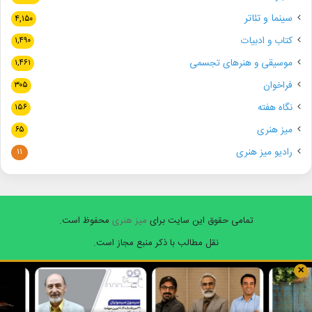
سینما و تئاتر
۴,۱۵۰
کتاب و ادبیات
۱,۴۹۰
موسیقی و هنرهای تجسمی
۱,۴۶۱
فراخوان
۳۰۵
نگاه هفته
۱۵۶
میز هنری
۶۵
رادیو میز هنری
۱۱
تمامی حقوق این سایت برای
میز هنری
محفوظ است.
نقل مطالب با ذکر منبع مجاز است.
✕
فیسبوک
ایکس
یوتیوب
اینستاگرام
واتس
آپ