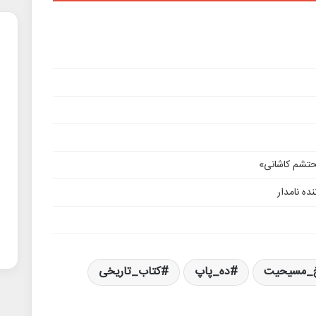
محتشم کاشانی»
ده نامدار
خ_مسیحیت
ده_پاپ
کتاب_تاریخی