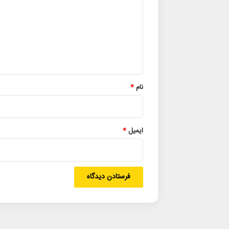
د
گ
ا
ه
*
نام
*
ایمیل
*