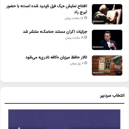
افتتاح نمایش «یک فیل ناپدید شده است» با حضور
• تالار حافظ میزبان «کافه نادری» می‌شود
ایرج راد
17 ساعت پیش
• نمایش ۲ فیلم در «پاتوق مستند»
جزئیات اکران مستند «ماسک» منتشر شد
19 ساعت پیش
ابراهیم_حسن_بیگی
انتشارات_کتاب_تداعی
پشت_صحنه_نوشتن
داستان_نویسی
تالار حافظ میزبان «کافه نادری» می‌شود
2 روز پیش
انتخاب سردبیر