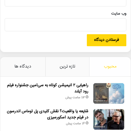
لینک خبر
وب‌ سایت
کپی
دیگر خبرها
محبوب
تازه ترین
دیدگاه ها
• مجله هنری
راهیابی ۲ انیمیشن کوتاه به سی‌امین جشنواره فیلم
• راهیابی ۲ انیمیشن کوتاه به سی‌امین جشنواره فیلم رود آیلند
رود آیلند
13 ساعت پیش
• شایعه یا واقعیت؟ نقش کلیدی پل توماس اندرسون در فیلم جدید
اسکورسیزی
شایعه یا واقعیت؟ نقش کلیدی پل توماس اندرسون
در فیلم جدید اسکورسیزی
• افتتاح نمایش «یک فیل ناپدید شده است» با حضور ایرج راد
16 ساعت پیش
• جزئیات اکران مستند «ماسک» منتشر شد