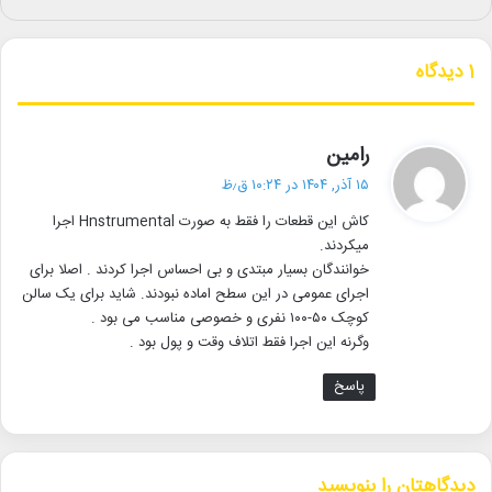
دیگر خبرها
1 دیدگاه
• بسته خبری
• متون راه‌یافته به تالار هنر مشخص شدند
گ
رامین
• حق نشر رمان «زیبا صدایم کن» در چین و ژاپن
ف
۱۵ آذر, ۱۴۰۴ در ۱۰:۲۴ ق٫ظ
ت
• آخرین وضعیت درمانی ایرج خواجه‌امیری پیگیری شد
کاش این قطعات را فقط به صورت Hnstrumental اجرا
:
میکردند.
• «ادیسه» رکورد فروش فیلم‌های نولان و آی‌مکس را شکست
خوانندگان بسیار مبتدی و بی احساس اجرا کردند . اصلا برای
اجرای عمومی در این سطح اماده نبودند. شاید برای یک سالن
• حسین پاکدل پس از ۳۳ سال دوباره مجری تلویزیون شد
کوچک ۵۰-۱۰۰ نفری و خصوصی مناسب می بود .
وگرنه این اجرا فقط اتلاف وقت و پول بود .
ارکستر_پایتخت
تالار_وحدت
گروه_کر
پاسخ
موسیقی_کلاسیک
نوستالژی
دیدگاهتان را بنویسید