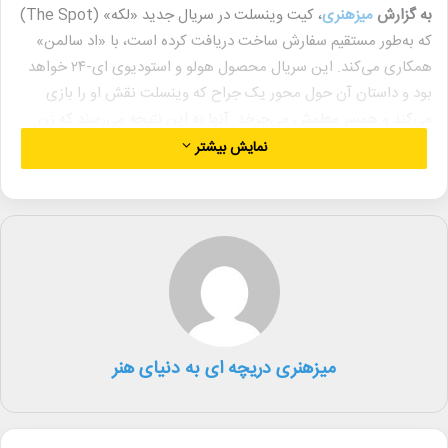
به گزارش
میزهنری
، کیت وینسلت در سریال جدید «لکه» (The Spot)
که به‌طور مستقیم سفارش ساخت دریافت کرده است، با «اد سالمن»
همکاری می‌کند. این سریال محصول هولو و استودیوی ای-۲۴ خواهد
بود و داستان آن حول محور یک جراح که وینسلت نقش او را بازی
می‌کند و همسر معلمش می‌چرخد. آنها به این نتیجه می‌رسند که زن
ممکن است مسئول مرگ یک کودک در سانحه رانندگی باشد و به‌دنبال
نمایش بیشتر
کشف حقیقت وارد دنیای پیچیده‌ای از رازهای تاریک می‌شوند.
اد سالمن نویسنده و شورانر این سریال است و به‌عنوان یکی از
تهیه‌کنندگان اجرایی با وینسلت همکاری می‌کند. تولید این پروژه در
استودیوهای ای-۲۴ و قرن بیستم تله‌ویژن انجام خواهد شد.
وینسلت اخیراً در سریال‌های «مر از ایست‌تاون» (Mare of
Easttown) و «رژیم» (The Regime) ظاهر شده و برای سریال
میزهنری دریچه ای به دنیای هنر
«میلدرد پیرس» (Mildred Pierce) جایزه امی بهترین بازیگر زن را
دریافت کرده است. او همچنین به‌زودی با سریال «اعتماد» (Trust) به
اچ‌بی‌او برمی‌گردد و در فیلم‌هایی چون «تایتانیک» (Titanic) و