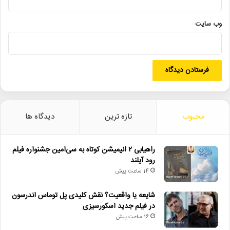
کپی
وب‌ سایت
دیگر خبرها
• مجله هنری
محبوب
تازه ترین
دیدگاه ها
• راهیابی ۲ انیمیشن کوتاه به سی‌امین جشنواره فیلم رود آیلند
• شایعه یا واقعیت؟ نقش کلیدی پل توماس اندرسون در فیلم جدید
راهیابی ۲ انیمیشن کوتاه به سی‌امین جشنواره فیلم
اسکورسیزی
رود آیلند
14 ساعت پیش
• افتتاح نمایش «یک فیل ناپدید شده است» با حضور ایرج راد
شایعه یا واقعیت؟ نقش کلیدی پل توماس اندرسون
• جزئیات اکران مستند «ماسک» منتشر شد
در فیلم جدید اسکورسیزی
16 ساعت پیش
• تالار حافظ میزبان «کافه نادری» می‌شود