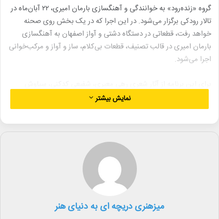
گروه «زنده‌رود» به خوانندگی و آهنگسازی بارمان امیری، ۲۲ آبان‌ماه در
تالار رودکی برگزار می‌شود. در این اجرا که در یک بخش روی صحنه
خواهد رفت، قطعاتی در دستگاه دشتی و آواز اصفهان به آهنگسازی
بارمان امیری در قالب تصنیف، قطعات بی‌کلام، ساز و آواز و مرکب‌خوانی
اجرا می‌شود.
برای این برنامه از آثار شعری رهی معیری، شفیعی کدکنی، سیاوش
کسرایی، نسیم شمال، بهزاد نجف‌پور و کزازی (زروان) بهره گرفته شده
نمایش بیشتر
است.
اعضای گروه موسیقی «زنده‌رود» عبارتند از: بارمان امیری (آواز، سه‌تار)،
شاهین دادویی (سنتور)، محسن ایروان‌فر (نی)، فرید قنبری‌راد (تار)،
حمید خدادادی (بم‌تار)، سیروس شعبانی (تار)، کامران سرابی (کمانچه)
و آرش جمشیدی (تمبک).
بارمان امیری (خواننده، آهنگساز و نوازنده تار و سه‌تار) که نزد استادانی
میزهنری دریچه ای به دنیای هنر
چون جلیل شهناز، علی‌اصغر شاهزیدی، محمدتقی سعیدی، محمدرضا