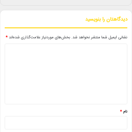
لطفی، فرهاد فخرالدینی، حسین علیزاده و بهمن رجبی کسب هنر کرده،
از سال ۱۳۸۸ گروه «زنده‌رود» را تأسیس کرده و کنسرت‌های متعددی را
در تهران و دیگر شهرهای ایران برگزار کرده است. از آثار او می‌توان به
دیدگاهتان را بنویسید
آلبوم‌های «باغ من و بهار من»، «در امتداد اصوات» و «بهار جاهد»
اشاره کرد.
نشانی ایمیل شما منتشر نخواهد شد.
بخش‌های موردنیاز علامت‌گذاری شده‌اند
*
کنسرت گروه «زنده‌رود» پنجشنبه ۲۲ آبان‌ماه ساعت ۲۰ در تالار رودکی
د
برگزار می‌شود.
ی
د
علاقه‌مندان می‌توانند بلیت این اجرا را از سایت تیوال تهیه کنند.
گ
ا
ه
*
لینک خبر
نام
*
کپی