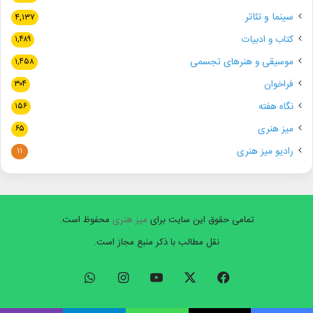
سینما و تئاتر
۴,۱۳۷
کتاب و ادبیات
۱,۴۸۹
موسیقی و هنرهای تجسمی
۱,۴۵۸
فراخوان
۳۰۴
نگاه هفته
۱۵۶
میز هنری
۶۵
رادیو میز هنری
۱۱
تمامی حقوق این سایت برای
میز هنری
محفوظ است.
نقل مطالب با ذکر منبع مجاز است.
فیسبوک
ایکس
یوتیوب
اینستاگرام
واتس
آپ