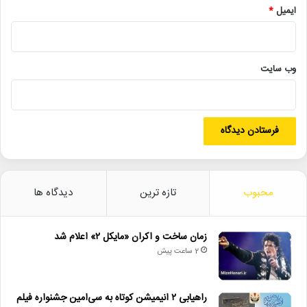
ایمیل
*
اسکورسیزی
• افتتاح نمایش «یک فیل ناپدید شده است» با حضور ایرج راد
• جزئیات اکران مستند «ماسک» منتشر شد
وب‌ سایت
• تالار حافظ میزبان «کافه نادری» می‌شود
آدمبچه
آمار فروش
استاد سمندریان
تماشاخانه ایرانشهر
جزیره لؤلؤ
محبوب
تازه ترین
دیدگاه ها
ناظرزاده‌ کرمانی‌
زمان ساخت و اکران «مایکل ۲» اعلام شد
2 ساعت پیش
راهیابی ۲ انیمیشن کوتاه به سی‌امین جشنواره فیلم