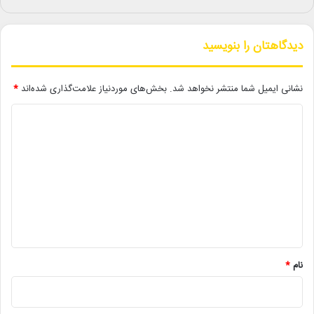
تومان، و با ۲۴ اجرا توانست با میزبانی از ۱۲۲۴ تماشاگر فروشی معادل
۱۷۳ میلیون و ۲۳۰ هزار تومان داشته باشد.
دیدگاهتان را بنویسید
لینک خبر
نشانی ایمیل شما منتشر نخواهد شد.
بخش‌های موردنیاز علامت‌گذاری شده‌اند
*
کپی
د
ی
د
گ
دیگر خبرها
ا
ه
• مجله هنری
*
• زمان ساخت و اکران «مایکل ۲» اعلام شد
نام
*
• راهیابی ۲ انیمیشن کوتاه به سی‌امین جشنواره فیلم رود آیلند
• شایعه یا واقعیت؟ نقش کلیدی پل توماس اندرسون در فیلم جدید