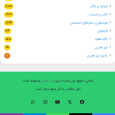
سینما و تئاتر
۴,۱۳۱
کتاب و ادبیات
۱,۴۸۶
موسیقی و هنرهای تجسمی
۱,۴۵۴
فراخوان
۳۰۴
نگاه هفته
۱۵۵
میز هنری
۶۵
رادیو میز هنری
۱۱
تمامی حقوق این سایت برای
میز هنری
محفوظ است.
نقل مطالب با ذکر منبع مجاز است.
فیسبوک
ایکس
یوتیوب
اینستاگرام
واتس
آپ