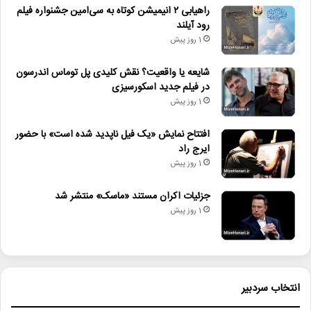
راهیابی ۲ انیمیشن کوتاه به سی‌امین جشنواره فیلم
عملکرد سه‌ ساله
میزهنری
رود آیلند
1 روز پیش
شایعه یا واقعیت؟ نقش کلیدی پل توماس اندرسون
در فیلم جدید اسکورسیزی
1 روز پیش
افتتاح نمایش «یک فیل ناپدید شده است» با حضور
ایرج راد
1 روز پیش
جزئیات اکران مستند «ماسک» منتشر شد
1 روز پیش
انتخاب سردبیر