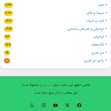
اخبار
۶,۳۲۹
سینما و تئاتر
۴,۱۳۱
کتاب و ادبیات
۱,۴۸۶
موسیقی و هنرهای تجسمی
۱,۴۵۴
فراخوان
۳۰۴
نگاه هفته
۱۵۵
میز هنری
۶۵
رادیو میز هنری
۱۱
تمامی حقوق این سایت برای
میز هنری
محفوظ است.
نقل مطالب با ذکر منبع مجاز است.
فیسبوک
ایکس
یوتیوب
اینستاگرام
واتس