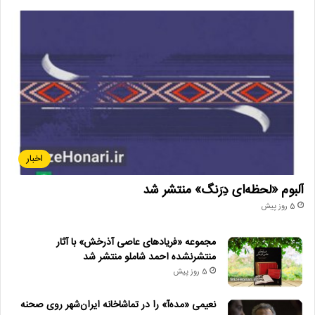
اخبار
آلبوم «لحظه‌ای دِرَنگ» منتشر شد
5 روز پیش
مجموعه «فریادهای عاصی آذرخش» با آثار
منتشرنشده احمد شاملو منتشر شد
5 روز پیش
نعیمی «مده‌آ» را در تماشاخانه ایران‌شهر روی صحنه