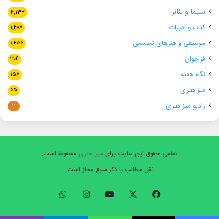
سینما و تئاتر
۴,۱۳۳
کتاب و ادبیات
۱,۴۸۷
موسیقی و هنرهای تجسمی
۱,۴۵۶
فراخوان
۳۰۴
نگاه هفته
۱۵۶
میز هنری
۶۵
رادیو میز هنری
۱۱
تمامی حقوق این سایت برای
میز هنری
محفوظ است.
نقل مطالب با ذکر منبع مجاز است.
فیسبوک
ایکس
یوتیوب
اینستاگرام
واتس
آپ