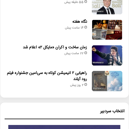
55 دقیقه پیش
کپی
نگاه هفته
16 ساعت پیش
دیگر خبرها
زمان ساخت و اکران «مایکل ۲» اعلام شد
22 ساعت پیش
• نگاه هفته
• مجله هنری
راهیابی ۲ انیمیشن کوتاه به سی‌امین جشنواره فیلم
رود آیلند
• اعلام توقف دو شب اجرای نمایش‌ها در کشور
2 روز پیش
• ویلیام اوربیت، چهره اثرگذار موسیقی پاپ، درگذشت
• زمان ساخت و اکران «مایکل ۲» اعلام شد
انتخاب سردبیر
• راهیابی ۲ انیمیشن کوتاه به سی‌امین جشنواره فیلم رود آیلند
• شایعه یا واقعیت؟ نقش کلیدی پل توماس اندرسون در فیلم جدید