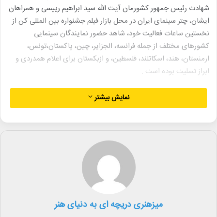
شهادت رئیس جمهور کشورمان آیت الله سید ابراهیم رییسی و همراهان
ایشان، چتر سینمای ایران در محل بازار فیلم جشنواره بین المللی کن از
نخستین ساعات فعالیت خود، شاهد حضور نمایندگان سینمایی
کشورهای مختلف از جمله فرانسه، الجزایر، چین، پاکستان،تونس،
ارمنستان، هند، اسکاتلند، فلسطین، و ازبکستان برای اعلام همدردی و
ابراز تسلیت بوده است .
همچنین در اقدامی نمادین دفتر یادبودی توسط سینماگران و نمایندگان
نمایش بیشتر
سینمایی کشورهای مختلف در چتر سینمای ایرانی نیز به امضا رسید و در
بازار فیلم هفتاد و هفتمین دوره جشنواره کن، به نشان همدردی با مردم
ایران، با نصب المان سوگواری و پخش تصاویری از رئیس جمهور شهید
کشور، به مقام شامخ شهدای سانحه سقوط بالگرد رییس جمهور
کشورمان ادای احترام کردند.
گفتنی است بر اساس اخبار ارسالی نمایندگان اعزامی، چترسینمای ایران
تا آخرین روز بازار فیلم کن با عزاداری مردم ایران همراه بوده و به
میزهنری دریچه ای به دنیای هنر
فعالیت خود نیز ادامه خواهد داد.