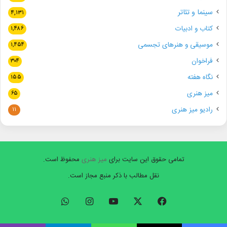
سینما و تئاتر
۴,۱۳۱
کتاب و ادبیات
۱,۴۸۶
موسیقی و هنرهای تجسمی
۱,۴۵۴
فراخوان
۳۰۴
نگاه هفته
۱۵۵
میز هنری
۶۵
رادیو میز هنری
۱۱
تمامی حقوق این سایت برای
میز هنری
محفوظ است.
نقل مطالب با ذکر منبع مجاز است.
فیسبوک
ایکس
یوتیوب
اینستاگرام
واتس
آپ