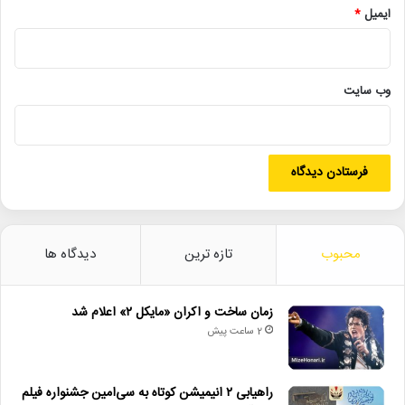
ایمیل
*
• شایعه یا واقعیت؟ نقش کلیدی پل توماس اندرسون در فیلم جدید
اسکورسیزی
• افتتاح نمایش «یک فیل ناپدید شده است» با حضور ایرج راد
وب‌ سایت
• جزئیات اکران مستند «ماسک» منتشر شد
• تالار حافظ میزبان «کافه نادری» می‌شود
بازار جهانی کن
سازمان سینمایی
سید ابراهیم رئیسی
محبوب
تازه ترین
دیدگاه ها
زمان ساخت و اکران «مایکل ۲» اعلام شد
2 ساعت پیش
راهیابی ۲ انیمیشن کوتاه به سی‌امین جشنواره فیلم