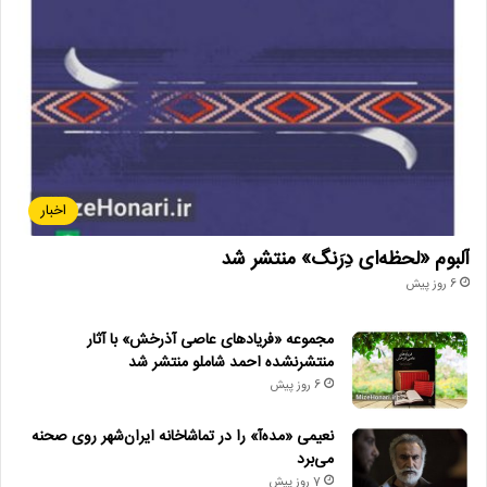
• زمان ساخت و اکران «مایکل ۲» اعلام شد
جزیره_قشم
جشنواره_فیلم_آوای_صلح
سینمای_ایران
صلح_و_همدلی
لاله_اسکندری
اخبار
آلبوم «لحظه‌ای دِرَنگ» منتشر شد
6 روز پیش
مجموعه «فریادهای عاصی آذرخش» با آثار
منتشرنشده احمد شاملو منتشر شد
6 روز پیش
نعیمی «مده‌آ» را در تماشاخانه ایران‌شهر روی صحنه
می‌برد
7 روز پیش