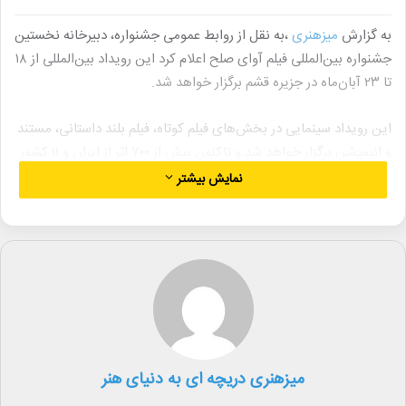
به گزارش
میزهنری
،به نقل از روابط عمومی جشنواره، دبیرخانه نخستین
جشنواره بین‌المللی فیلم آوای صلح اعلام کرد این رویداد بین‌المللی از ۱۸
تا ۲۳ آبان‌ماه در جزیره قشم برگزار خواهد شد.
این رویداد سینمایی در بخش‌های فیلم کوتاه، فیلم بلند داستانی، مستند
و انیمیشن برگزار خواهد شد و تاکنون بیش از ۷۰۰ اثر از ایران و ۱۱ کشور
جهان از جمله آمریکا، فرانسه، اسپانیا، ایتالیا، روسیه، چین و استرالیا به
نمایش بیشتر
دبیرخانه جشنواره ارسال شده است. بیشترین آثار دریافتی مربوط به
بخش فیلم کوتاه داستانی است.
در همین حال، لاله اسکندری، دبیر جشنواره بین‌المللی فیلم آوای صلح، با
انتشار یادداشتی بر نقش سینما در پیوند میان ملت‌ها تأکید کرده و
نوشته است:
در جهانی که بیش از همیشه به گفت‌وگو، درک متقابل و همزیستی
میزهنری دریچه ای به دنیای هنر
نیازمندیم، هنر و سینما می‌توانند زبان مشترک انسان‌ها باشند؛ زبانی که