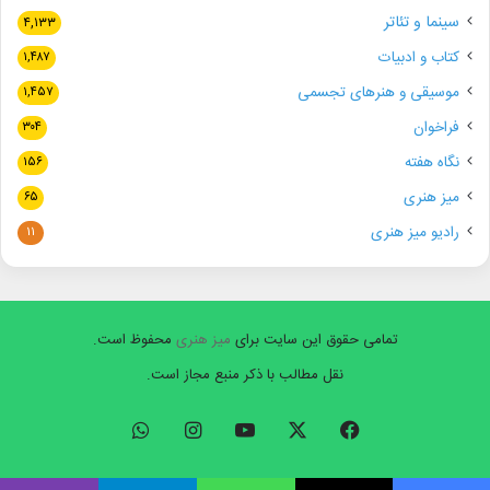
سینما و تئاتر
۴,۱۳۳
کتاب و ادبیات
۱,۴۸۷
موسیقی و هنرهای تجسمی
۱,۴۵۷
فراخوان
۳۰۴
نگاه هفته
۱۵۶
میز هنری
۶۵
رادیو میز هنری
۱۱
تمامی حقوق این سایت برای
میز هنری
محفوظ است.
نقل مطالب با ذکر منبع مجاز است.
فیسبوک
ایکس
یوتیوب
اینستاگرام
واتس
آپ