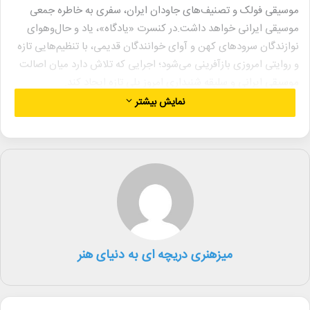
موسیقی فولک و تصنیف‌های جاودان ایران، سفری به خاطره‌ جمعی
موسیقی ایرانی خواهد داشت.
در کنسرت «یادگاه»، یاد و حال‌وهوای
نوازندگان سرودهای کهن و آوای خوانندگان قدیمی، با تنظیم‌هایی تازه
و روایتی امروزی بازآفرینی می‌شود؛ اجرایی که تلاش دارد میان اصالت
موسیقی ایرانی و سلیقه شنیداری امروز پلی تازه ایجاد کند.
این اجرا با همراهی گروه کر بزرگسال و کودک میترا برگزار می‌شود و
نمایش بیشتر
آترین آدالان به‌عنوان رهبر کر، مرجانه رمضانیان به‌عنوان سرپرست کر
کودک و شکیبا خسروی به‌عنوان کنسرت‌مایستر در آن حضور دارند.
مدیریت اجرایی این کنسرت نیز بر عهده کاوه کشکولی است.
کنسرت «یادگاه»، شامگاه دوشنبه ۴ خرداد ساعت ۲۱:۳۰ در تالار وحدت
تهران برگزار می‌شود و علاقه‌مندان می‌توانند بلیت این اجرا را از طریق
سایت ایران کنسرت تهیه کنند.
میزهنری دریچه ای به دنیای هنر
لینک خبر
کپی