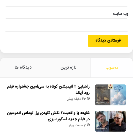
ایران_کنسرت
بنیاد_رودکی
تالار_وحدت
وب‌ سایت
خانه_موسیقی_ایران
کنسرت_یادگاه
گروه_کر_میترا
محبوب
تازه ترین
دیدگاه ها
راهیابی ۲ انیمیشن کوتاه به سی‌امین جشنواره فیلم
رود آیلند
43 دقیقه پیش
شایعه یا واقعیت؟ نقش کلیدی پل توماس اندرسون
در فیلم جدید اسکورسیزی
3 ساعت پیش