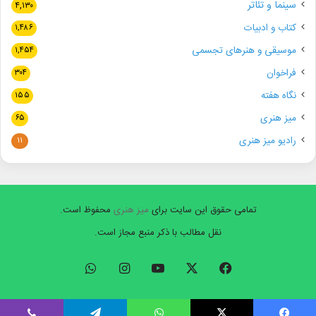
سینما و تئاتر
۴,۱۳۰
کتاب و ادبیات
۱,۴۸۶
موسیقی و هنرهای تجسمی
۱,۴۵۴
فراخوان
۳۰۴
نگاه هفته
۱۵۵
میز هنری
۶۵
رادیو میز هنری
۱۱
تمامی حقوق این سایت برای
میز هنری
محفوظ است.
نقل مطالب با ذکر منبع مجاز است.
فیسبوک
ایکس
یوتیوب
اینستاگرام
واتس
آپ