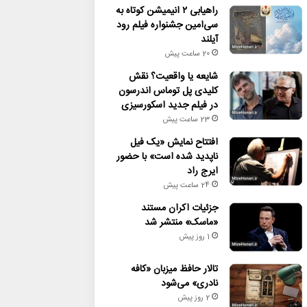
راهیابی ۲ انیمیشن کوتاه به
سی‌امین جشنواره فیلم رود
آیلند
20 ساعت پیش
شایعه یا واقعیت؟ نقش
کلیدی پل توماس اندرسون
در فیلم جدید اسکورسیزی
23 ساعت پیش
افتتاح نمایش «یک فیل
ناپدید شده است» با حضور
ایرج راد
24 ساعت پیش
جزئیات اکران مستند
«ماسک» منتشر شد
1 روز پیش
تالار حافظ میزبان «کافه
نادری» می‌شود
2 روز پیش