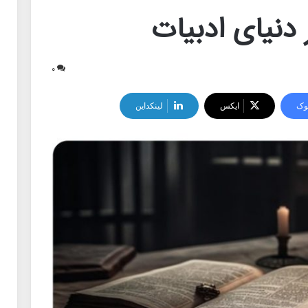
دنیای ادبیات
۰
وک
ایکس
لینکداین