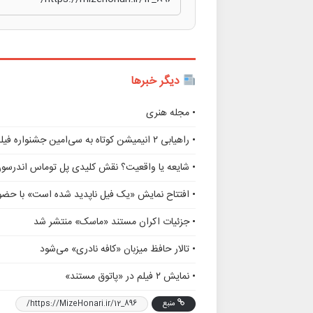
دیگر خبرها
• مجله هنری
• راهیابی ۲ انیمیشن کوتاه به سی‌امین جشنواره فیلم رود آیلند
• شایعه یا واقعیت؟ نقش کلیدی پل توماس اندرسو
• افتتاح نمایش «یک فیل ناپدید شده است» با حضور
• جزئیات اکران مستند «ماسک» منتشر شد
• تالار حافظ میزبان «کافه نادری» می‌شود
• نمایش ۲ فیلم در «پاتوق مستند»
منبع
https://MizeHonari.ir/12_896/