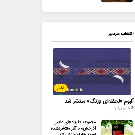
انتخاب سردبیر
اخبار
آلبوم «لحظه‌ای دِرَنگ» منتشر شد
5 روز پیش
مجموعه «فریادهای عاصی
آذرخش» با آثار منتشرنشده
احمد شاملو منتشر شد