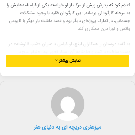
اعلام کرد که پدرش پیش از مرگ از او خواسته یکی از فیلمنامه‌هایش را
به مرحله کارگردانی برساند. این کارگردان فقید با وجود مشکلات
جسمانی، در تدارک پروژه‌ای دیگر بود و قصد داشت بار دیگر با نایومی
واتس و لورا درن همکاری کند.
به گفته دوستان و همکاران لینچ، او فیلمی با عنوان «شب نانوشته» در
دست ساخت داشت و فیلمنامه آن بسیار قطور بود. جنیفر لینچ در
مصاحبه با پادکست موبی گفت: «همین اواخر از من خواست که
نمایش بیشتر
فیلمنامه‌ای را کارگردانی کنم. احساساتی و متأثر شدم که او آن فیلمنامه
را به من می‌دهد و فکر کردم که می‌توانم اثری زیبا از آن بسازم.»
جنیفر لینچ کار حرفه‌ای خود را در سال ۱۹۹۳ با فیلم «هلنای مشت‌زن»
آغاز کرد. واکنش‌های متناقض به آن اثر سبب شد تا او تا سال ۲۰۰۸ با
فیلم «نظارت» و بازی بیل پولمن به صندلی کارگردانی بازگردد. سپس با
آثار «هیس» در سال ۲۰۱۰ و «زنجیرشده» در سال ۲۰۱۲ که نقدهای
مثبت‌تری دریافت کرد، به فعالیت حرفه‌ای خود ادامه داد.
میزهنری دریچه ای به دنیای هنر