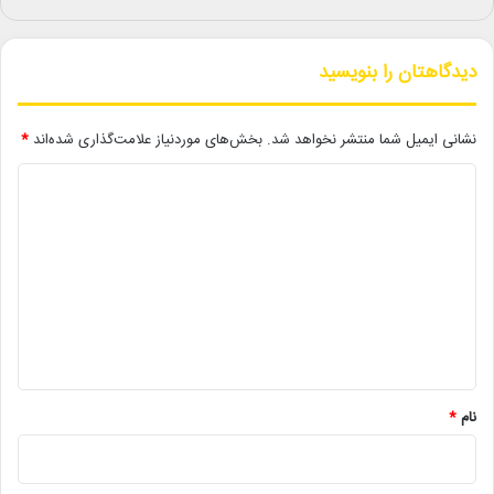
در سال‌های اخیر، جنیفر لینچ قسمت‌هایی از سریال‌های محبوب
«مردگان متحرک»، «مأموران شیلد» و «داستان ترسناک آمریکایی» را
کارگردانی کرده و رمان «خاطرات محرمانه لورا پالمر» را منتشر کرده
دیدگاهتان را بنویسید
است.
نشانی ایمیل شما منتشر نخواهد شد.
بخش‌های موردنیاز علامت‌گذاری شده‌اند
*
لینک خبر
د
ی
کپی
د
گ
ا
ه
دیگر خبرها
*
• نگاه هفته
نام
*
• مجله هنری