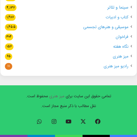
سینما و تئاتر
۴,۱۳۲
کتاب و ادبیات
۱,۴۸۷
موسیقی و هنرهای تجسمی
۱,۴۵۵
فراخوان
۳۰۴
نگاه هفته
۱۵۶
میز هنری
۶۵
رادیو میز هنری
۱۱
تمامی حقوق این سایت برای
میز هنری
محفوظ است.
نقل مطالب با ذکر منبع مجاز است.
فیسبوک
ایکس
یوتیوب
اینستاگرام
واتس
آپ