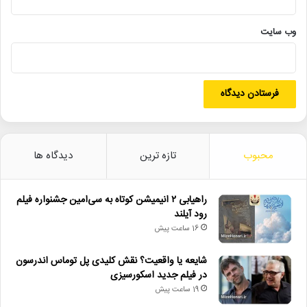
جلوگیری از فراموشی هنرمندان است و این کاری ارزشمند در شرایطی
است که گاه جامعه دچار فراموشی می‌شود.
وب‌ سایت
احمدی در پایان نیز گفت:جامعه‌ای که پیشکسوتان خود را فراموش کند،
پیوندش با گذشته و فرهنگ اصیل قطع می‌شود. وزارت فرهنگ و ارشاد
اسلامی مفتخر است که در خدمت این قشر ارزشمند باشد.
حماسه‌سرایی عباس شیرخدایی و آوازخوانی محمد گلریز درباره‌ی جنگ
تحمیلی ۱۲ روزه از دیگر بخش‌های این برنامه بود.
محبوب
تازه ترین
دیدگاه ها
راهیابی ۲ انیمیشن کوتاه به سی‌امین جشنواره فیلم
رود آیلند
16 ساعت پیش
شایعه یا واقعیت؟ نقش کلیدی پل توماس اندرسون
در فیلم جدید اسکورسیزی
19 ساعت پیش