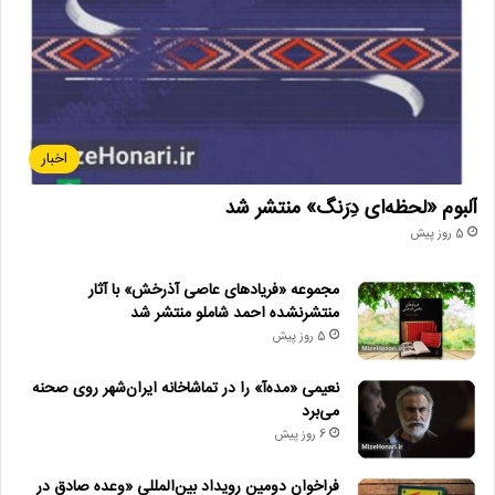
دیگر خبرها
اخبار
• مجله هنری
• راهیابی ۲ انیمیشن کوتاه به سی‌امین جشنواره فیلم رود آیلند
آلبوم «لحظه‌ای دِرَنگ» منتشر شد
5 روز پیش
• شایعه یا واقعیت؟ نقش کلیدی پل توماس اندرسون در فیلم جدید
اسکورسیزی
مجموعه «فریادهای عاصی آذرخش» با آثار
منتشرنشده احمد شاملو منتشر شد
• افتتاح نمایش «یک فیل ناپدید شده است» با حضور ایرج راد
5 روز پیش
• جزئیات اکران مستند «ماسک» منتشر شد
نعیمی «مده‌آ» را در تماشاخانه ایران‌شهر روی صحنه
• تالار حافظ میزبان «کافه نادری» می‌شود
می‌برد
6 روز پیش
• نمایش ۲ فیلم در «پاتوق مستند»
فراخوان دومین رویداد بین‌المللی «وعده صادق در