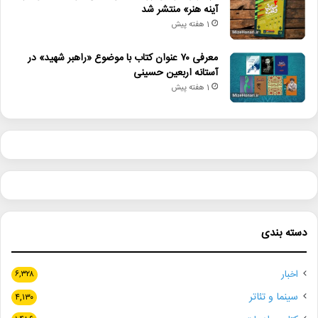
آینه هنر» منتشر شد
برنامه_های_وزارت_فرهنگ_و_ارشاد_اسلامی
1 هفته پیش
پیشکسوتان_هنر
تجلیل_هنرمندان
معرفی ۷۰ عنوان کتاب با موضوع «راهبر شهید» در
آستانه اربعین حسینی
مؤسسه_هنرمندان_پیشکسوت
محمد_گلریز
1 هفته پیش
محمدمهدی_احمدی
مراسم_تکریم
دسته بندی
اخبار
۶,۳۲۸
سینما و تئاتر
۴,۱۳۰