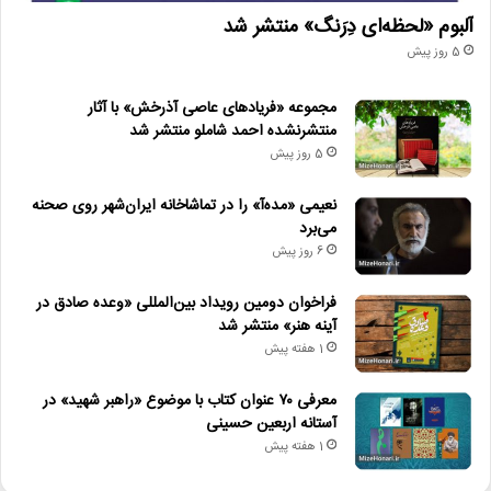
آلبوم «لحظه‌ای دِرَنگ» منتشر شد
5 روز پیش
مجموعه «فریادهای عاصی آذرخش» با آثار
منتشرنشده احمد شاملو منتشر شد
5 روز پیش
نعیمی «مده‌آ» را در تماشاخانه ایران‌شهر روی صحنه
می‌برد
6 روز پیش
فراخوان دومین رویداد بین‌المللی «وعده صادق در
آینه هنر» منتشر شد
1 هفته پیش
معرفی ۷۰ عنوان کتاب با موضوع «راهبر شهید» در
آستانه اربعین حسینی
1 هفته پیش