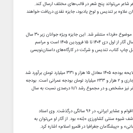
شاعر می‌تواند پنج شعر در قالب‌های مختلف ارسال کند.
ان علاوه بر تندیس و لوح یادبود، جایزه نقدی دریافت خواهند
▪︎ فراخوان هشتمین دوره جایزه ادبی «ارغوان» با موضوع «فردا» منتشر شد. این جایزه ویژه جوانان زیر ۳۰ سال
است که تاکنون کتابی منتشر نکرده‌اند. مهلت ارسال آثار از اول دی ۱۴۰۴ تا ۱۵ فروردین ۱۴۰۵ است و مراسم
 شد. جوایز شامل چاپ کتاب، تندیس و شرکت در کارگاه‌های داستان‌نویسی
▪︎ بودجه وزارت فرهنگ و ارشاد اسلامی براساس لایحه بودجه ۱۴۰۵ معادل ۱۵ هزار و ۳۳۱ میلیارد تومان برآورد شد
که شامل ۱۳ هزار و ۹۷۱ میلیارد تومان هزینه‌های جاری و ۲ هزار و ۲۳۳ میلیارد تومان بودجه عمرانی است. بودجه
برخی نهادها و سازمان‌های مرتبط با فرهنگ و هنر نیز مشخص و در مجموع رشد ۱۱/۱ درصدی نسبت به سال
▪︎ جواد صفی‌نژاد، انسان‌شناس و پژوهشگر حوزه اقوام و عشایر ایرانی، در ۹۶ سالگی درگذشت. وی استاد
ف شیوه سنتی کشاورزی «بُنه» بود. از آثار او می‌توان به
انی» و «پیشگامان جغرافیا در قلمرو اسلام» اشاره کرد.