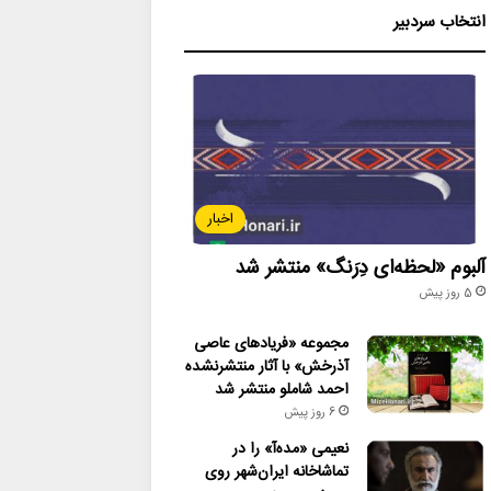
انتخاب سردبیر
اخبار
آلبوم «لحظه‌ای دِرَنگ» منتشر شد
5 روز پیش
مجموعه «فریادهای عاصی
آذرخش» با آثار منتشرنشده
احمد شاملو منتشر شد
6 روز پیش
نعیمی «مده‌آ» را در
تماشاخانه ایران‌شهر روی