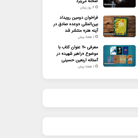
صحنه می‌برد
6 روز پیش
فراخوان دومین رویداد
بین‌المللی «وعده صادق در
آینه هنر» منتشر شد
1 هفته پیش
معرفی ۷۰ عنوان کتاب با
موضوع «راهبر شهید» در
آستانه اربعین حسینی
1 هفته پیش