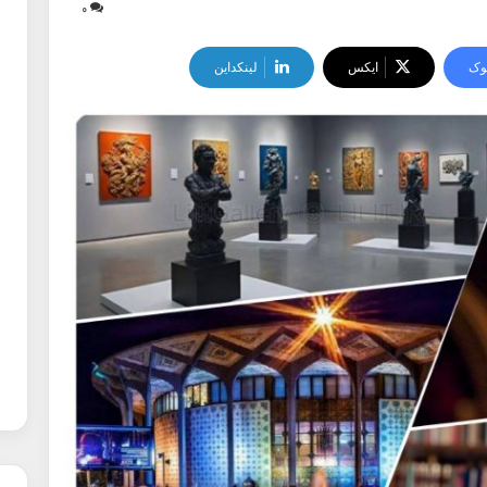
۰
وک
ایکس
لینکداین