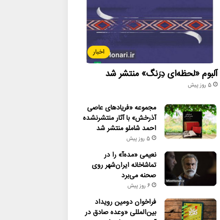
اخبار
آلبوم «لحظه‌ای دِرَنگ» منتشر شد
5 روز پیش
مجموعه «فریادهای عاصی
آذرخش» با آثار منتشرنشده
احمد شاملو منتشر شد
5 روز پیش
نعیمی «مده‌آ» را در
تماشاخانه ایران‌شهر روی
صحنه می‌برد
6 روز پیش
فراخوان دومین رویداد
بین‌المللی «وعده صادق در