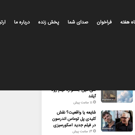
اه هفته
فراخوان
صدای شما
پخش زنده
درباره ما
ارتب
محبوب
تازه ترین
دیدگاه ها
راهیابی ۲ انیمیشن کوتاه به
سی‌امین جشنواره فیلم رود
آیلند
11 ساعت پیش
شایعه یا واقعیت؟ نقش
کلیدی پل توماس اندرسون
در فیلم جدید اسکورسیزی
14 ساعت پیش