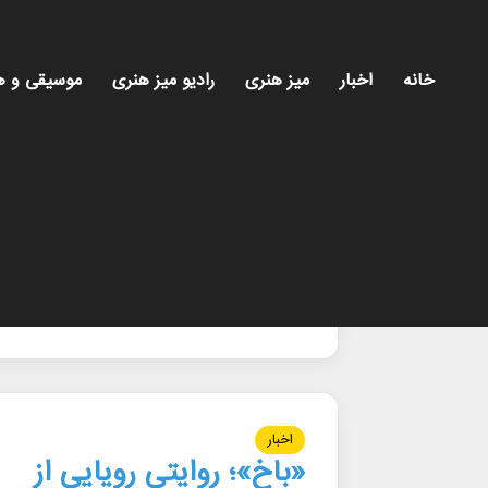
خانه
اخبار
میز هنری
رادیو میز هنری
موسیقی و ه
خانه
/
عمارت_نوفللوشاتو
عمارت_نوفللوشاتو
اخبار
«باخ»؛ روایتی رویایی از