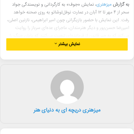
به گزارش
میزهنری
، نمایش «جوف» به کارگردانی و نویسندگی جواد
سحر از ۴ مهر تا ۱۲ آبان در عمارت نوفل‌لوشاتو به روی صحنه خواهد
رفت. این نمایش با حضور بازیگرانی چون امیر ابراهیمی، نازنین اصلی،
امیررضا حسن‌پور و دیگر هنرمندان، ماجرای عده‌ای سرباز را روایت
می‌کند که به جبر قانون از فرمانده‌ای تبعیت می‌کنند که پایان جنگ را
نمی‌پذیرد. اما یک سرباز مقاومت می‌کند.
نمایش بیشتر
همچنین، نمایش «حرمان» به کارگردانی سیدمحمدصادق سیادت از ۳ تا
۱۵ آبان در پردیس تئاتر شهرزاد به روی صحنه خواهد رفت. این نمایش
بیانگر دردهایی از دل جامعه است که می‌تواند داستان هر یک از
مخاطبان باشد. با هنرمندی محمد کرمی، ملیکا افسری راد و دیگر
بازیگران، این اثر به بررسی مسائل اجتماعی از گذشته تا آینده می‌پردازد.
میزهنری دریچه ای به دنیای هنر
لینک خبر
کپی