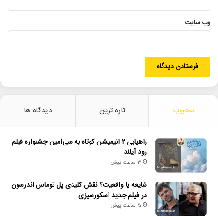
وب‌ سایت
پردیس_تئاتر_شهرزاد
پرفورمنس_هنری
تئاتر_پاییزی
جواد_سحر
داستانهای_اجتماعی
سیدمحمدصادق_سیادت
عمارت_نوفللوشاتو
نمایش_جوف
محبوب
تازه ترین
دیدگاه ها
نمایش_حِرمان
هنرهای_نمایشی
راهیابی ۲ انیمیشن کوتاه به سی‌امین جشنواره فیلم
رود آیلند
3 ساعت پیش
شایعه یا واقعیت؟ نقش کلیدی پل توماس اندرسون
در فیلم جدید اسکورسیزی
5 ساعت پیش