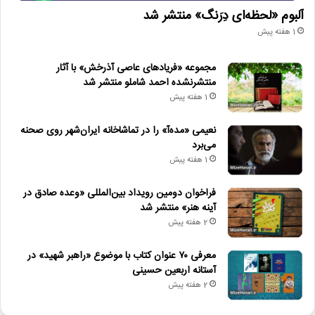
آلبوم «لحظه‌ای دِرَنگ» منتشر شد
1 هفته پیش
مجموعه «فریادهای عاصی آذرخش» با آثار
منتشرنشده احمد شاملو منتشر شد
1 هفته پیش
نعیمی «مده‌آ» را در تماشاخانه ایران‌شهر روی صحنه
می‌برد
1 هفته پیش
فراخوان دومین رویداد بین‌المللی «وعده صادق در
آینه هنر» منتشر شد
2 هفته پیش
معرفی ۷۰ عنوان کتاب با موضوع «راهبر شهید» در
آستانه اربعین حسینی
2 هفته پیش