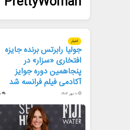
PrettyWoman
اخبار
جولیا رابرتس برنده جایزه
افتخاری «سزار» در
پنجاهمین دوره جوایز
آکادمی فیلم فرانسه شد
۱۰ مهر, ۱۴۰۳
۰