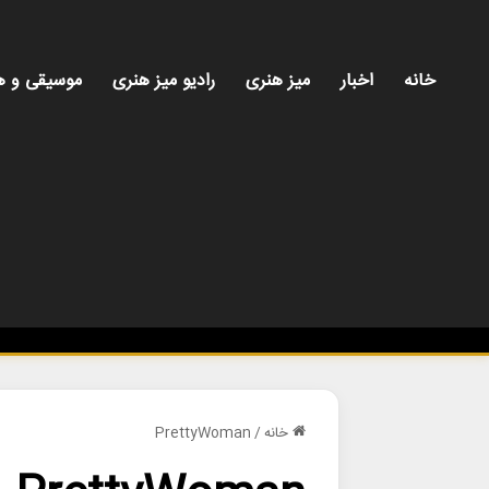
خانه
اخبار
میز هنری
رادیو میز هنری
موسیقی و ه
خانه
/
PrettyWoman