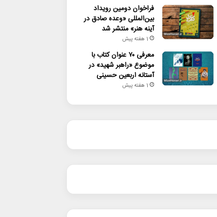
فراخوان دومین رویداد
بین‌المللی «وعده صادق در
آینه هنر» منتشر شد
1 هفته پیش
معرفی ۷۰ عنوان کتاب با
موضوع «راهبر شهید» در
آستانه اربعین حسینی
1 هفته پیش