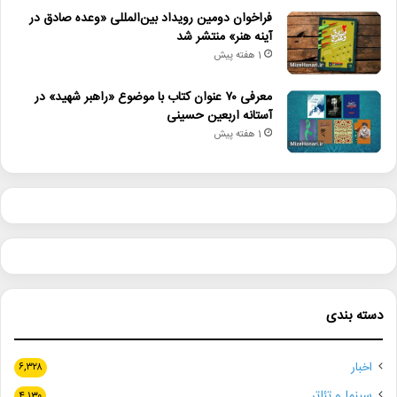
فراخوان دومین رویداد بین‌المللی «وعده صادق در
آینه هنر» منتشر شد
1 هفته پیش
معرفی ۷۰ عنوان کتاب با موضوع «راهبر شهید» در
آستانه اربعین حسینی
1 هفته پیش
دسته بندی
اخبار
۶,۳۲۸
سینما و تئاتر
۴,۱۳۰