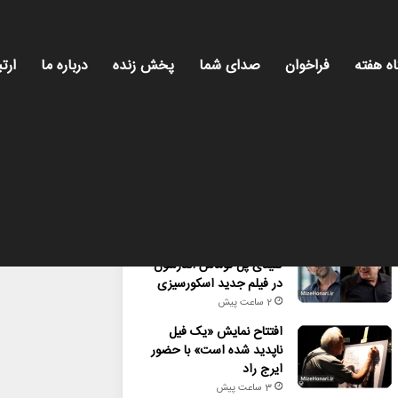
اه هفته
فراخوان
صدای شما
پخش زنده
درباره ما
ارتب
محبوب
تازه ترین
دیدگاه ها
شایعه یا واقعیت؟ نقش
کلیدی پل توماس اندرسون
در فیلم جدید اسکورسیزی
2 ساعت پیش
افتتاح نمایش «یک فیل
ناپدید شده است» با حضور
ایرج راد
3 ساعت پیش