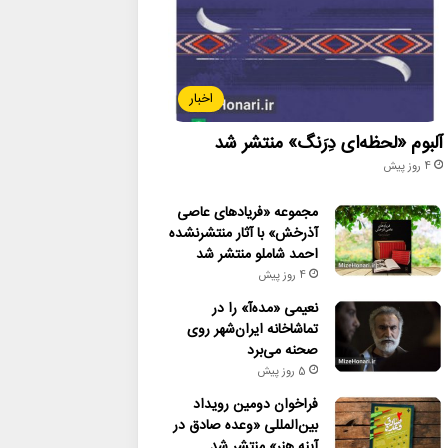
اخبار
آلبوم «لحظه‌ای دِرَنگ» منتشر شد
4 روز پیش
مجموعه «فریادهای عاصی
آذرخش» با آثار منتشرنشده
احمد شاملو منتشر شد
4 روز پیش
نعیمی «مده‌آ» را در
تماشاخانه ایران‌شهر روی
صحنه می‌برد
5 روز پیش
فراخوان دومین رویداد
بین‌المللی «وعده صادق در
آینه هنر» منتشر شد