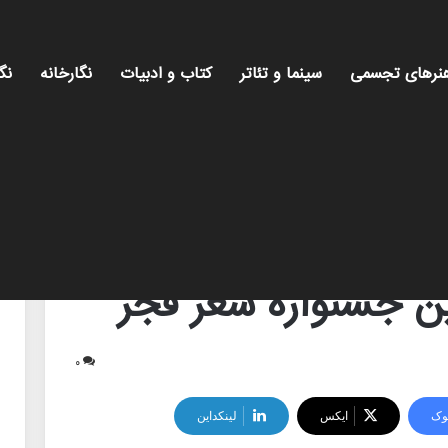
نرهای تجسمی
سینما و تئاتر
کتاب و ادبیات
نگارخانه
نگ
 جشنواره شعر فجر
۰
وک
ایکس
لینکداین