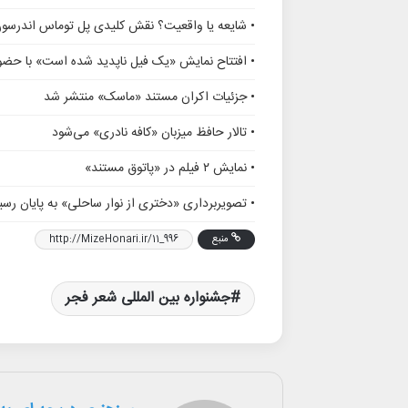
• شایعه یا واقعیت؟ نقش کلیدی پل توماس اندرسو
• افتتاح نمایش «یک فیل ناپدید شده است» با حضور
• جزئیات اکران مستند «ماسک» منتشر شد
• تالار حافظ میزبان «کافه نادری» می‌شود
• نمایش ۲ فیلم در «پاتوق مستند»
• تصویربرداری «دختری از نوار ساحلی» به پایان رسی
منبع
http://MizeHonari.ir/11_996
جشنواره بین المللی شعر فجر