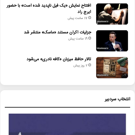
افتتاح نمایش «یک فیل ناپدید شده است» با حضور
ایرج راد
کپی
17 ساعت پیش
جزئیات اکران مستند «ماسک» منتشر شد
19 ساعت پیش
دیگر خبرها
تالار حافظ میزبان «کافه نادری» می‌شود
• مجله هنری
2 روز پیش
• راهیابی ۲ انیمیشن کوتاه به سی‌امین جشنواره فیلم رود آیلند
• شایعه یا واقعیت؟ نقش کلیدی پل توماس اندرسون در فیلم جدید
اسکورسیزی
انتخاب سردبیر
• افتتاح نمایش «یک فیل ناپدید شده است» با حضور ایرج راد
• جزئیات اکران مستند «ماسک» منتشر شد
• تالار حافظ میزبان «کافه نادری» می‌شود