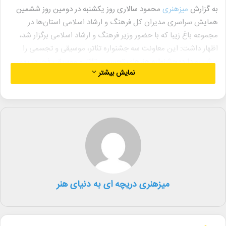
به گزارش
میزهنری
محمود سالاری روز یکشنبه در دومین روز ششمین
همایش سراسری مدیران کل فرهنگ و ارشاد اسلامی استان‌ها در
مجموعه باغ زیبا که با حضور وزیر فرهنگ و ارشاد اسلامی برگزار شد،
اظهار داشت: این معاونت سه جشنواره تئاتر، موسیقی و تجسمی را
پیش رو دارد؛ جشنواره هنر‌های تجسمی، تئاتر و موسیقی فجر در بهمن
نمایش بیشتر
ماه برگزار می‌شوند.
وی افزود: جشنواره هنر‌های تجسمی به لحاظ تعداد از تمام رشته‌ها
وسعت بیشتری دارد و در رشته‌های مختلف برگزار می‌شود. امسال
چهره‌هایی را به عنوان دبیر انتخاب کردیم. زمانی که تعداد عناوین زیاد
می‌شود هر بخش دبیر دارد و هر دبیری داور انتخاب می‌کند. امسال
موفق شدیم اساتید برگزیده را داشته باشیم.
سالاری ادامه داد: امسال تعداد داوران زیاد است. تعداد آثاری که در
میزهنری دریچه ای به دنیای هنر
بخش تجسمی رسیده بسیار بود که ۶۸۰ اثر از میان آن‌ها انتخاب شده
است و در بخش موسیقی نیز تعداد و کیفیت آثار ارسالی که شامل ۴۲۸
اثر است، بالاست.