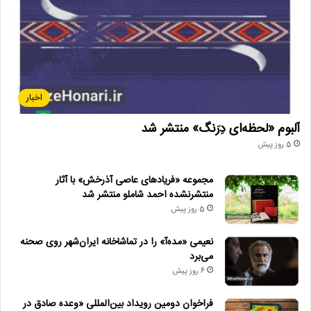
• نمایش ۲ فیلم در «پاتوق مستند»
منبع
https://mizehonari.ir/12_009/
جشنواره های فجر
محمودسالاری
اخبار
وزارت فرهنگ وارشاد اسلامی
آلبوم «لحظه‌ای دِرَنگ» منتشر شد
5 روز پیش
مجموعه «فریادهای عاصی آذرخش» با آثار
منتشرنشده احمد شاملو منتشر شد
5 روز پیش
نعیمی «مده‌آ» را در تماشاخانه ایران‌شهر روی صحنه
می‌برد
6 روز پیش
فراخوان دومین رویداد بین‌المللی «وعده صادق در