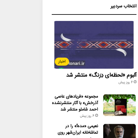
انتخاب سردبیر
اخبار
آلبوم «لحظه‌ای دِرَنگ» منتشر شد
6 روز پیش
مجموعه «فریادهای عاصی
آذرخش» با آثار منتشرنشده
احمد شاملو منتشر شد
6 روز پیش
نعیمی «مده‌آ» را در
تماشاخانه ایران‌شهر روی