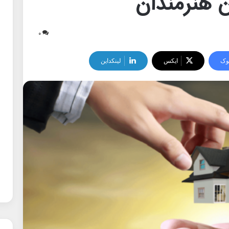
 هنرمندان
۰
وک
ایکس
لینکداین