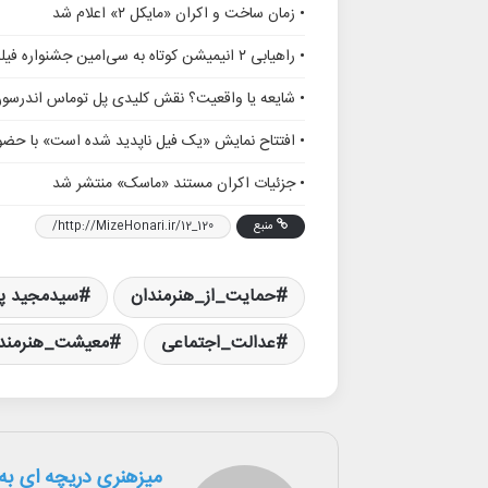
• زمان ساخت و اکران «مایکل ۲» اعلام شد
• راهیابی ۲ انیمیشن کوتاه به سی‌امین جشنواره فیلم رود آیلند
• شایعه یا واقعیت؟ نقش کلیدی پل توماس اندرسو
• افتتاح نمایش «یک فیل ناپدید شده است» با حضور
• جزئیات اکران مستند «ماسک» منتشر شد
منبع
http://MizeHonari.ir/12_120/
حمایت_از_هنرمندان
سیدمجید پ
عدالت_اجتماعی
معیشت_هنرمند
میزهنری دریچه ای به 