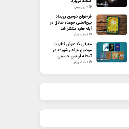
صحنه می‌برد
7 روز پیش
فراخوان دومین رویداد
بین‌المللی «وعده صادق در
آینه هنر» منتشر شد
1 هفته پیش
معرفی ۷۰ عنوان کتاب با
موضوع «راهبر شهید» در
آستانه اربعین حسینی
1 هفته پیش