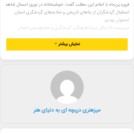
فروردین‌ماه با اعلام این مطلب گفت: خوشبختانه در نوروز امسال شاهد
استقبال گردشگران از بناهای تاریخی و جاذبه‌های گردشگری استان
اصفهان بودیم.
سرپرست اداره‌کل میراث‌فرهنگی، گردشگری و صنایع‌دستی استان
اصفهان ادامه داد: با توجه به‌قرار گرفتن در شب‌های قدر و انجام امور
معنوی مربوط به این شب‌های عزیز در برخی جاذبه‌های فرهنگی و
نمایش بیشتر
مذهبی در ایام شب‌های قدر برنامه‌های مختلف فرهنگی توسط ستاد
هماهنگی خدمات سفر استان در حال برگزاری است.
او افزود: با توجه به دستورالعمل‌های اتخاذشده در روز سیزدهم فروردین
و هم‌زمان با ایام شهادت امیر مؤمنان(ع) بناهای تاریخی و جاذبه‌های
گردشگری استان اصفهان تعطیل است. بااین‌حال گردشگرانی که در
اصفهان حضور دارند می‌توانند از محور گردشگری زاینده‌رود و پل‌های
تاریخی و همچنین مجموعه جهانی میدان امام(ره) بازدید به عمل
آوردند.
میزهنری دریچه ای به دنیای هنر
محققیان تصریح کرد: در روز سیزدهم فروردین و هم‌زمان با سالروز
شهادت حضرت علی (ع) در برخی بناهای مذهبی و تاریخی اصفهان
همچون مسجد جامع عتیق آئین‌های سوگواری و مذهبی سنتی برگزار