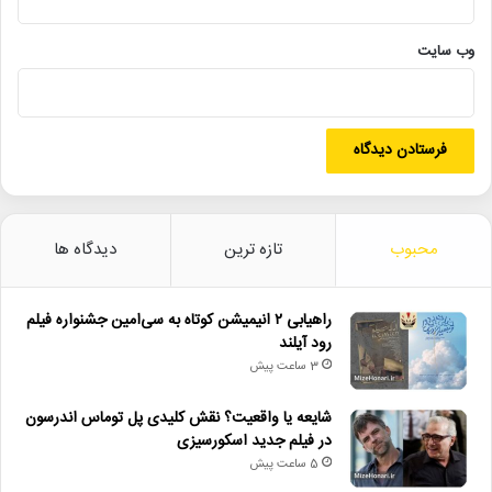
• جزئیات اکران مستند «ماسک» منتشر شد
وب‌ سایت
• تالار حافظ میزبان «کافه نادری» می‌شود
• نمایش ۲ فیلم در «پاتوق مستند»
منبع
http://MizeHonari.ir/12_128/
اصفهان
بناهای_تاریخی
سیزدهم_فروردین
محبوب
تازه ترین
دیدگاه ها
شب‌های قدر
شهادت_امیرالمومنین
راهیابی ۲ انیمیشن کوتاه به سی‌امین جشنواره فیلم
گردشگری
رود آیلند
3 ساعت پیش
شایعه یا واقعیت؟ نقش کلیدی پل توماس اندرسون
در فیلم جدید اسکورسیزی
5 ساعت پیش