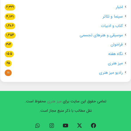
اخبار
۶,۳۲۹
سینما و تئاتر
۴,۱۳۱
کتاب و ادبیات
۱,۴۸۶
موسیقی و هنرهای تجسمی
۱,۴۵۴
فراخوان
۳۰۴
نگاه هفته
۱۵۵
میز هنری
۶۵
رادیو میز هنری
۱۱
تمامی حقوق این سایت برای
میز هنری
محفوظ است.
نقل مطالب با ذکر منبع مجاز است.
فیسبوک
ایکس
یوتیوب
اینستاگرام
واتس