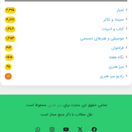
اخبار
۶,۳۲۵
سینما و تئاتر
۴,۱۲۷
کتاب و ادبیات
۱,۴۸۶
موسیقی و هنرهای تجسمی
۱,۴۵۴
فراخوان
۳۰۴
نگاه هفته
۱۵۵
میز هنری
۶۵
رادیو میز هنری
۱۱
تمامی حقوق این سایت برای
میز هنری
محفوظ است.
نقل مطالب با ذکر منبع مجاز است.
فیسبوک
ایکس
یوتیوب
اینستاگرام
واتس