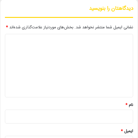
بیست سال پس از آن تصمیم، این دو سرانجام در فیلم جدید اندرسون
دیدگاهتان را بنویسید
«نبردی از پس نبردی دیگر» همکاری کردند؛ اثری که دی‌کاپریو آن را
«سیاسی و فرهنگی» و پر از تأثیر روانی بر مخاطب توصیف کرده است.
نشانی ایمیل شما منتشر نخواهد شد.
بخش‌های موردنیاز علامت‌گذاری شده‌اند
*
د
لینک خبر
ی
د
کپی
گ
ا
ه
*
دیگر خبرها
نام
*
• مجله هنری
• جزئیات اکران مستند «ماسک» منتشر شد
ایمیل
*
• تالار حافظ میزبان «کافه نادری» می‌شود