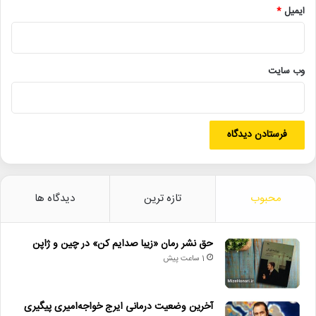
ایمیل
*
• یاسر طالبی داور جشنواره مستند Doker روسیه شد
وب‌ سایت
تیوال
خانه_هنرمندان_ایران
سالن_استاد_ناصری
مستندات_یکشنبه
محبوب
تازه ترین
دیدگاه ها
حق نشر رمان «زیبا صدایم کن» در چین و ژاپن
1 ساعت پیش
آخرین وضعیت درمانی ایرج خواجه‌امیری پیگیری