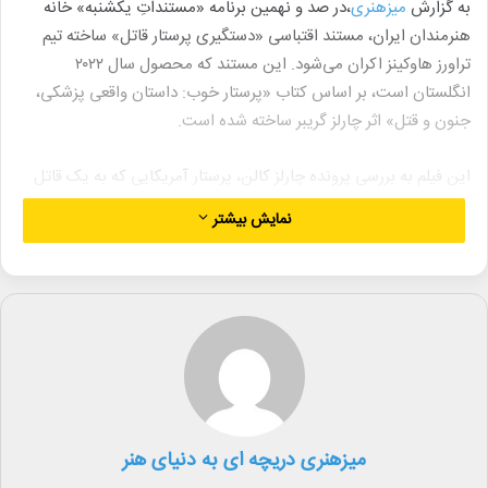
به گزارش
میزهنری
،در صد و نهمین برنامه «مستنداتِ یکشنبه» خانه
هنرمندان ایران، مستند اقتباسی «دستگیری پرستار قاتل» ساخته تیم
تراورز هاوکینز اکران می‌شود. این مستند که محصول سال ۲۰۲۲
انگلستان است، بر اساس کتاب «پرستار خوب: داستان واقعی پزشکی،
جنون و قتل» اثر چارلز گریبر ساخته شده است.
این فیلم به بررسی پرونده چارلز کالن، پرستار آمریکایی که به یک قاتل
زنجیره‌ای بدل شد، می‌پردازد. مستند با بهره‌گیری از مصاحبه‌های
نمایش بیشتر
اختصاصی با خود کالن، همکارانش، کارآگاهان پرونده و امی لافرن،
پرستاری که در کشف این پرونده نقش کلیدی ایفا کرد، روایتی جامع از
این ماجرا ارائه می‌دهد.
اکران این مستند ۹۴ دقیقه‌ای روز یکشنبه ۳۰ شهریور ۱۴۰۴ ساعت ۱۸ در
سالن استاد ناصری خانه هنرمندان ایران برگزار خواهد شد. زهرا مشتاق،
منتقد سینما، در این جلسه درباره اثر سخنرانی خواهد کرد.
میزهنری دریچه ای به دنیای هنر
علاقه‌مندان می‌توانند برای تهیه بلیت به پایگاه اینترنتی تیوال مراجعه
کنند.