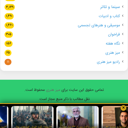
سینما و تئاتر
۴,۱۴۹
کتاب و ادبیات
۱,۴۹۱
موسیقی و هنرهای تجسمی
۱,۴۶۱
فراخوان
۳۰۵
نگاه هفته
۱۵۶
میز هنری
۶۵
رادیو میز هنری
۱۱
تمامی حقوق این سایت برای
میز هنری
محفوظ است.
نقل مطالب با ذکر منبع مجاز است.
✕
فیسبوک
ایکس
یوتیوب
اینستاگرام
واتس
آپ
یاسر طالبی داور جشنواره مستند Doker روسیه شد
حسین پاکدل پس از ۳۳ سال دوباره مجری تلویزیون شد
«ادیسه» رکورد فروش فیلم‌های نولان و آی‌مکس را شکست