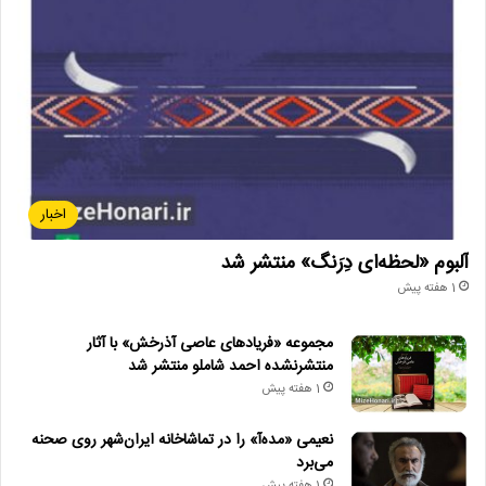
اخبار
آلبوم «لحظه‌ای دِرَنگ» منتشر شد
1 هفته پیش
مجموعه «فریادهای عاصی آذرخش» با آثار
منتشرنشده احمد شاملو منتشر شد
1 هفته پیش
نعیمی «مده‌آ» را در تماشاخانه ایران‌شهر روی صحنه
می‌برد