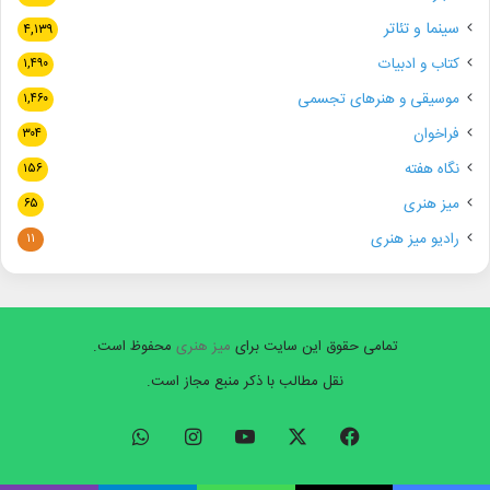
سینما و تئاتر
۴,۱۳۹
کتاب و ادبیات
۱,۴۹۰
موسیقی و هنرهای تجسمی
۱,۴۶۰
فراخوان
۳۰۴
نگاه هفته
۱۵۶
میز هنری
۶۵
رادیو میز هنری
۱۱
تمامی حقوق این سایت برای
میز هنری
محفوظ است.
نقل مطالب با ذکر منبع مجاز است.
فیسبوک
ایکس
یوتیوب
اینستاگرام
واتس
آپ