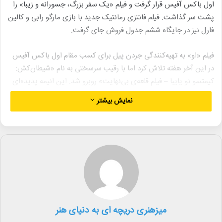
اول باکس آفیس قرار گرفت و فیلم «یک سفر بزرگ، جسورانه و زیبا» را
پشت سر گذاشت. فیلم فانتزی رمانتیک جدید با بازی مارگو رابی و کالین
فارل نیز در جایگاه ششم جدول فروش جای گرفت.
فیلم «او» به تهیه‌کنندگی جردن پیل برای کسب مقام اول باکس آفیس
در این آخر هفته تلاش کرد اما با رقیب سرسختی به نام «شیطان‌کش:
کیمتسو نو یایبا – فیلم قلعه‌ی بی‌نهایت» روبرو شد. این انیمه پدیده‌ای
باقی‌مانده از زمان خود محسوب می‌شود.
نمایش بیشتر
فیلم «او» از کمپانی یونیورسال و پیل با نام «پنجه میمون» روز جمعه
۶/۴ میلیون دلار فروش داشت و پیش‌بینی می‌شود که این آخر هفته را
با ۱۵ میلیون دلار به پایان برساند. فیلم «شیطان‌کش» که در هفته گذشته
رکورد فروش افتتاحیه ۷۰ میلیون دلاری در آمریکا را ثبت کرد، با وجود
کاهش ۷۷ درصدی، انتظار می‌رود که در محدوده ۱۶ میلیون دلار فروش
کند.
میزهنری دریچه ای به دنیای هنر
«شیطان‌کش» از کمپانی کرانچی‌رول متعلق به سونی، در حال حاضر با