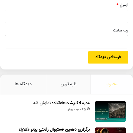
ایمیل
*
• جلال آل‌احمد به قاب تلویزیون می‌آید
• کدام فیلم‌ها در گیشه سینماها صدرنشین شدند؟
• «سبیل‌السلطنه» در سنگلج روی صحنه می‌رود
وب‌ سایت
انیمه_ژاپنی
باکس_آفیس
جردن_پیل
فیلم_فانتزی
قاتل_شیطان
محبوب
تازه ترین
دیدگاه ها
«دره لاک‌پشت‌ها»آماده نمایش شد
45 دقیقه پیش
برگزاری دهمین فستیوال رقابتی پیانو «کلارا»