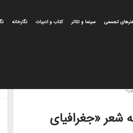
نرهای تجسمی
سینما و تئاتر
کتاب و ادبیات
نگارخانه
نگ
میز 
نون»
ه شعر «جغرافیای