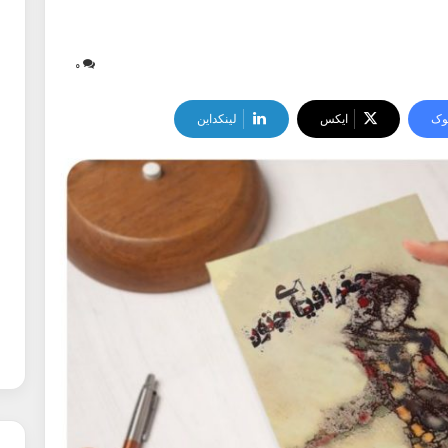
۰
وک
ایکس
لینکداین