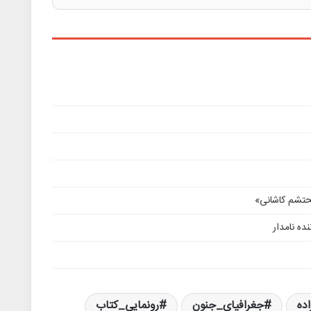
محتشم کاشانی»
ده نامدار
ده
جغرافیای_جنون
رونمایی_کتاب