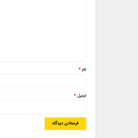
د
ی
د
گ
ا
ه
*
نام
*
ایمیل
*