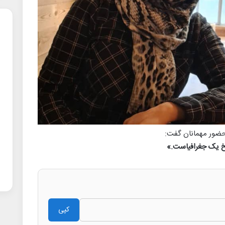
 حضور مهمانان گفت:
خ یک جغرافیاست.»
کپی