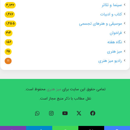
سینما و تئاتر
۴,۱۳۲
کتاب و ادبیات
۱,۴۸۷
موسیقی و هنرهای تجسمی
۱,۴۵۵
فراخوان
۳۰۴
نگاه هفته
۱۵۶
میز هنری
۶۵
رادیو میز هنری
۱۱
تمامی حقوق این سایت برای
میز هنری
محفوظ است.
نقل مطالب با ذکر منبع مجاز است.
فیسبوک
ایکس
یوتیوب
اینستاگرام
واتس
آپ