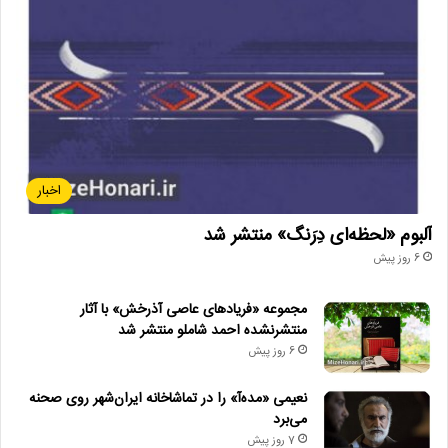
لینک خبر
کپی
اخبار
آلبوم «لحظه‌ای دِرَنگ» منتشر شد
6 روز پیش
دیگر خبرها
مجموعه «فریادهای عاصی آذرخش» با آثار
• نگاه هفته
منتشرنشده احمد شاملو منتشر شد
6 روز پیش
• مجله هنری
نعیمی «مده‌آ» را در تماشاخانه ایران‌شهر روی صحنه
• زمان ساخت و اکران «مایکل ۲» اعلام شد
می‌برد
7 روز پیش
• راهیابی ۲ انیمیشن کوتاه به سی‌امین جشنواره فیلم رود آیلند