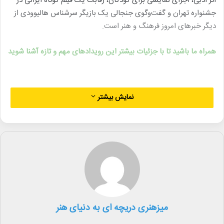
اثر ادبی، اجرای نمایشی برای کودکان، رقابت یک فیلم کوتاه ایرانی در
جشنواره تهران و گفت‌وگوی جنجالی یک بازیگر سرشناس هالیوودی از
دیگر خبرهای امروز فرهنگ و هنر است.
همراه ما باشید تا با جزئیات بیشتر این رویدادهای مهم و تازه آشنا شوید
نمایش بیشتر
۱. اجرای ویژه بانوان در تالار وحدت
گروه موسیقی «نوشه» به سرپرستی نیوشا بریمانی روز جمعه ۱۸ مهرماه
ویژه بانوان در تالار وحدت اجرا خواهد داشت. این کنسرت با حضور پنج
خواننده زن و گروهی از نوازندگان زن برگزار می‌شود.
۲. نمایشگاه «دوباره» از رایکا میلانیان
نمایشگاه جدید آثار رایکا میلانیان با عنوان «دوباره» از ۱۸ مهر در
«باگالری» افتتاح می‌شود. این مجموعه با نگاهی نمادین به مفهوم
رویش و تکرار زندگی در قالب گل‌ها می‌پردازد و تا ۲ آبان ادامه دارد.
میزهنری دریچه ای به دنیای هنر