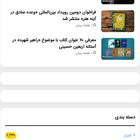
• شایعه یا واقعیت؟ نقش کلیدی پل توماس اندرسون در فیلم جدید
فراخوان دومین رویداد بین‌المللی «وعده صادق در
آینه هنر» منتشر شد
اسکورسیزی
1 هفته پیش
• افتتاح نمایش «یک فیل ناپدید شده است» با حضور ایرج راد
معرفی ۷۰ عنوان کتاب با موضوع «راهبر شهید» در
• جزئیات اکران مستند «ماسک» منتشر شد
آستانه اربعین حسینی
1 هفته پیش
ادبیات_کودک
تئاتر_شهر
تی_اس_الیوت
جورج_کلونی
رایکا_میلانیان
رضا_کیانیان
صبحانه_خبر
نیوشا_بریمانی
هنرهای_تجسمی
هوشنگ_مرادی_کرمانی
دسته بندی
اخبار
۶,۳۳۰