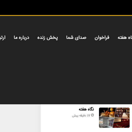
اه هفته
فراخوان
صدای شما
پخش زنده
درباره ما
ارتب
محبوب
تازه ترین
دیدگاه ها
نگاه هفته
17 دقیقه پیش