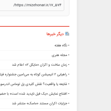
دیگر خبرها
• نگاه هفته
• مجله هنری
• زمان ساخت و اکران «مایکل ۲» اعلام شد
• راهیابی ۲ انیمیشن کوتاه به سی‌امین جشنواره فیلم رود آیلند
• شایعه یا واقعیت؟ نقش کلیدی پل توماس اندرسو
• افتتاح نمایش «یک فیل ناپدید شده است» با حضور
• جزئیات اکران مستند «ماسک» منتشر شد