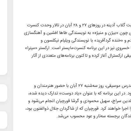
ارکستر «میترا» به رهبری محمدرضا صفوی و روایت گلاب آدینه در روزهای ۲۷ و ۲۸ آبان در تالار وحدت کنسرت
اری چون «بیژن و منیژه» به نویسندگی طاها افشین و آهنگسازی
 «خنده گردآفرید» با نویسندگی ویلیام نیکلسون و
سروی نیز در این برنامه کنسرت‌مایستر است. ارکستر «میترا»
موسیقی ارکسترال آغاز کرده و تاکنون برنامه‌های متعددی از آثار
یادمان هنرمند فقید، علی قورچیان، سه‌تارنواز و مدرس موسیقی، روز سه‌شنبه ۲۷ آبان با حضور هنرمندان و
د. در این برنامه که با عنوان «یاد دوست» تدارک دیده شده،
دین سراج، سهیل محمودی و گرشا قورچیان انجام می‌شود و
جرا خواهند کرد. قورچیان که از شاگردان جلال ذوالفنون بود،