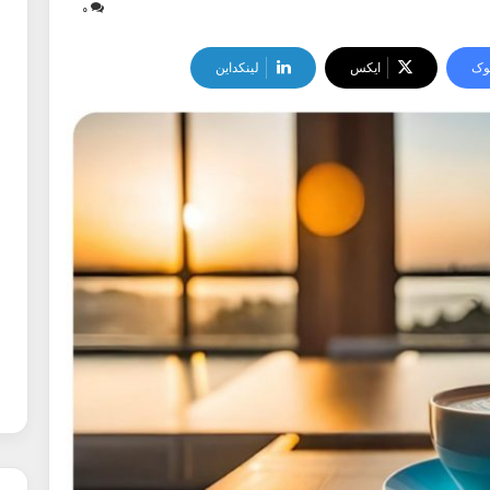
۰
وک
ایکس
لینکداین