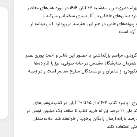
نخستین نشست از سلسله جلسات «تحلیل آثار بهرام دبیری» روز سه‌شنبه ۲۷ آبان ۱۴۰۴ در موزه هنرهای معاصر
 بنیان‌های عاطفی در آثار دبیری سخنرانی می‌کند و
یوندهای علمی در هنر این هنرمند می‌پردازد. این برنامه از
ودی، مراسم بزرگداشتی با حضور این شاعر و احمد پوری عصر
ی‌شود. همزمان نمایشگاه «شمس در خانه صوفی» نیز با آثار ده‌ها
 و تا ۱۲ آذر ادامه دارد. لنگرودی از شاعران و نویسندگان مطرح معاصر است و در زمینه
همزمان با هفته کتاب جمهوری اسلامی ایران، طرح «پاییزه کتاب ۱۴۰۴» از ۲۵ تا ۳۰ آبان در کتاب‌فروشی‌های
سراسر کشور اجرا می‌شود. در این طرح برای هر کد ملی ۲۰ درصد یارانه خرید کتاب تا سقف یک میلیون تومان در
ر گرفته شده و خریدهای غیرحضوری نیز از ۵۰ درصد یارانه ارسال رایگان برخوردار خواهند شد. علاقه‌مندان
رنتی استفاده کنند.