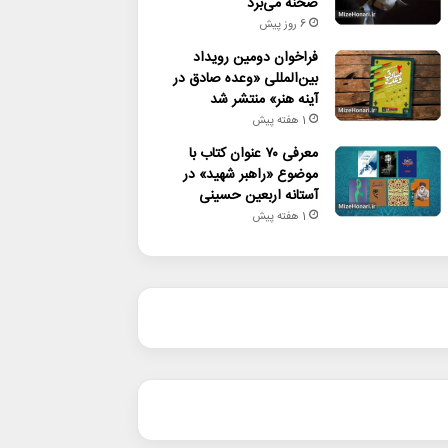
صحنه می‌برد
6 روز پیش
فراخوان دومین رویداد
بین‌المللی «وعده صادق در
آینه هنر» منتشر شد
1 هفته پیش
معرفی ۷۰ عنوان کتاب با
موضوع «راهبر شهید» در
آستانه اربعین حسینی
1 هفته پیش