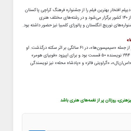
 دیپلم افتخار بهترین فیلم را از جشنواره فرهنگ کراچی پاکستان
دریافت کرد. این جشنواره با حضور هزار هنرمند از ۱۴۰ کشور برگزار می‌شود و در رشته‌های مختلف هنری
واره‌های نوریچ انگلستان و پالوزای کلمبیا نیز حضور داشته بود.
دن مک‌گراث، نویسنده سرشناس سریال‌های طنز از جمله «سیمپسون‌ها»، در ۶۱ سالگی بر اثر سکته درگذشت. او
در دوران طلایی این سریال بین سال‌های ۱۹۹۲ تا ۱۹۹۴ نویسنده ۵۰ قسمت بود و برای اپیزود «فوبیای هومر»
س‌ان‌ال»، «گراویتی فالز» و «پادشاه محله» نیز نویسندگی
یزهنری، روزتان پر از نغمه‌های هنری باشد