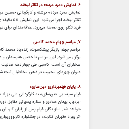
۶. نمایش «مرد مرده» در تئاتر لبخند
تئاتر لبخند 
فربد تکلو روی صحنه می‌رود. علاقه‌مندان برای ته
۷. مراسم چهلم محمد کاسبی
برگزار می‌شود. این مراسم با حضور هنرمندان و 
سخنران آن است. کاسبی طی چهار دهه فعالیت در آ
عنوان چهره‌ای محبوب در ذهن مخاطبان ثبت ش
۸. پایان فیلمبرداری «بن‌سای»
فیلم سینمایی «بن‌سای» به کارگردانی علی بهراد د
ایزدیار، پیمان معادی و ستاره پسیانی مقابل دورب
خواهد شد. سازندگان فیلم پس از پایان کار، آن ر
اثر بهراد «تهران کنارت» در جشنواره کارلووی‌وا