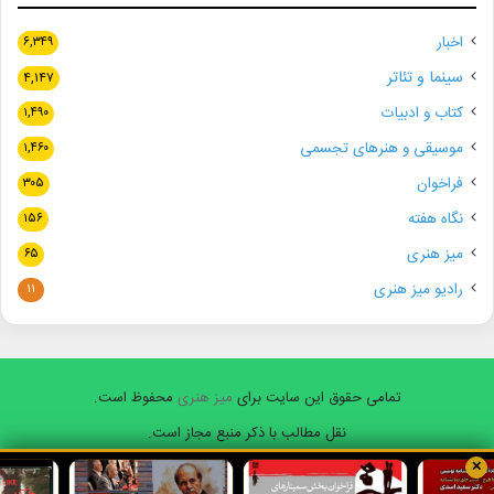
اخبار
۶,۳۴۹
سینما و تئاتر
۴,۱۴۷
کتاب و ادبیات
۱,۴۹۰
موسیقی و هنرهای تجسمی
۱,۴۶۰
فراخوان
۳۰۵
نگاه هفته
۱۵۶
میز هنری
۶۵
رادیو میز هنری
۱۱
تمامی حقوق این سایت برای
میز هنری
محفوظ است.
نقل مطالب با ذکر منبع مجاز است.
✕
فیسبوک
ایکس
یوتیوب
اینستاگرام
واتس