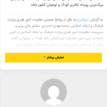
بزرگ‌ترین رویداد تئاتری کودک و نوجوان کشور باشد.
به گزارش
میزهنری
،به نقل از روابط عمومی معاونت امور هنری وزارت
فرهنگ و ارشاد اسلامی محمد‌مهدی احمدی، مشاور عالی وزیر و
سرپرست معاونت امور هنری وزارت فرهنگ و ارشاد اسلامی در آیین
اختتامیه سی امین جشنواره بین‌المللی تئاتر کودک و نوجوان، گفت:
پیش از هر سخنی لازم می‌دانم از تمامی هنرمندان، داوران، دبیر
جشنواره و همچنین استاندار، شهردار و مدیرکل فرهنگ و ارشاد اسلامی
استان همدان تشکر کنم؛ کسانی که صادقانه تلاش کردند تا این
نمایش بیشتر
جشنواره با کیفیت بالا برگزار شود و سنت ارزشمند آن در همدان استمرار
یابد.
او با اشاره به نقش بنیادین تخیل در هنرهای نمایشی، اظهار کرد:
نمایش کودک و نوجوان به شکلی جدی با پدیده تخیل پیوند دارد.
کودکان به دلیل قدرت تخیل بالا، جهان را با ذهن و بازی‌های خود
بازسازی می‌کنند و نمایش می‌تواند این توان ذهنی را هدایت و تقویت
کند.