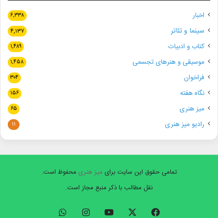
اخبار
۶,۳۳۸
سینما و تئاتر
۴,۱۳۷
کتاب و ادبیات
۱,۴۸۹
موسیقی و هنرهای تجسمی
۱,۴۵۸
فراخوان
۳۰۴
نگاه هفته
۱۵۶
میز هنری
۶۵
رادیو میز هنری
۱۱
تمامی حقوق این سایت برای
میز هنری
محفوظ است.
نقل مطالب با ذکر منبع مجاز است.
فیسبوک
ایکس
یوتیوب
اینستاگرام
واتس