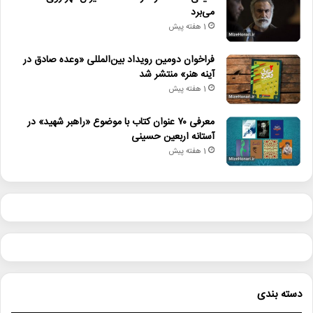
می‌برد
تئاتر_کودک_و_نوجوان
1 هفته پیش
جشنواره_بین_المللی_تئاتر_کودک
فراخوان دومین رویداد بین‌المللی «وعده صادق در
آینه هنر» منتشر شد
محمدمهدی_احمدی
همدان
1 هفته پیش
هنرهای_نمایشی
وزارت_فرهنگ_و_ارشاد_اسلامی
معرفی ۷۰ عنوان کتاب با موضوع «راهبر شهید» در
آستانه اربعین حسینی
1 هفته پیش
دسته بندی