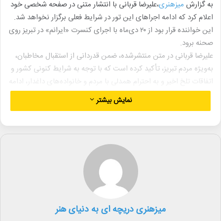
به گزارش
میزهنری
،علیرضا قربانی با انتشار متنی در صفحه شخصی خود
اعلام کرد که ادامه اجراهای این تور در شرایط فعلی برگزار نخواهد شد.
این خواننده قرار بود از ۲۰ دی‌ماه با اجرای کنسرت «ایرانم» در تبریز روی
صحنه برود.
علیرضا قربانی در متن منتشرشده، ضمن قدردانی از استقبال مخاطبان،
به‌ویژه مردم تبریز، تأکید کرده است که با توجه به شرایط کنونی کشور و
اتفاقات تلخ اخیر و به احترام همدلی با مردم و خانواده‌های داغدار، ادامه
برگزاری این کنسرت‌ها را در این مقطع زمانی هم‌راستا با حال‌وهوای
نمایش بیشتر
جامعه نمی‌داند. او در این پیام اعلام کرده است که کنسرت تبریز و دیگر
اجراهای پیش‌رو به زمانی مناسب‌تر موکول خواهد شد و جزئیات
زمان‌های جدید در آینده از طریق مسیرهای رسمی اطلاع‌رسانی می‌شود.
بر اساس این اعلام، هزینه بلیت‌های فروخته‌شده کنسرت تبریز در
نخستین فرصت به حساب خریداران بازگردانده خواهد شد.
میزهنری دریچه ای به دنیای هنر