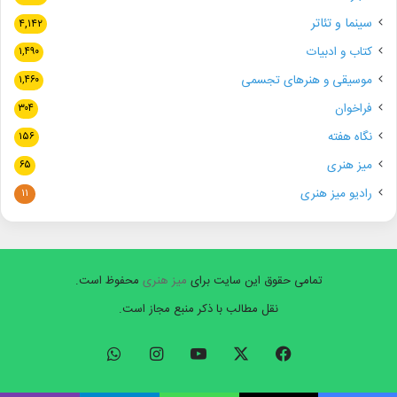
سینما و تئاتر
۴,۱۴۲
کتاب و ادبیات
۱,۴۹۰
موسیقی و هنرهای تجسمی
۱,۴۶۰
فراخوان
۳۰۴
نگاه هفته
۱۵۶
میز هنری
۶۵
رادیو میز هنری
۱۱
تمامی حقوق این سایت برای
میز هنری
محفوظ است.
نقل مطالب با ذکر منبع مجاز است.
فیسبوک
ایکس
یوتیوب
اینستاگرام
واتس
آپ