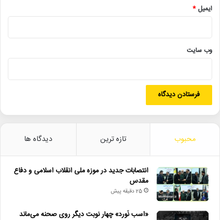
ایمیل
*
• صبحانه خبر
تورکنسرت_ایرانم
علیرضا_قربانی
وب‌ سایت
کنسرت_تبریز
موسیقی_ایرانی
محبوب
تازه ترین
دیدگاه ها
انتصابات جدید در موزه ملی انقلاب اسلامی و دفاع
مقدس
25 دقیقه پیش
«اسب نَورد» چهار نوبت دیگر روی صحنه می‌ماند