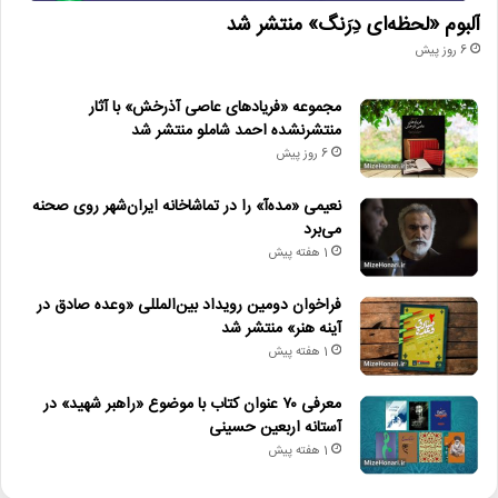
آلبوم «لحظه‌ای دِرَنگ» منتشر شد
6 روز پیش
مجموعه «فریادهای عاصی آذرخش» با آثار
منتشرنشده احمد شاملو منتشر شد
6 روز پیش
نعیمی «مده‌آ» را در تماشاخانه ایران‌شهر روی صحنه
می‌برد
1 هفته پیش
فراخوان دومین رویداد بین‌المللی «وعده صادق در
آینه هنر» منتشر شد
1 هفته پیش
معرفی ۷۰ عنوان کتاب با موضوع «راهبر شهید» در
آستانه اربعین حسینی
1 هفته پیش