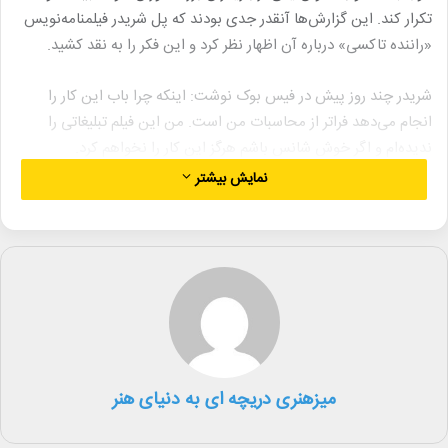
تکرار کند. این گزارش‌ها آنقدر جدی بودند که پل شریدر فیلمنامه‌نویس
«راننده تاکسی» درباره آن اظهار نظر کرد و این فکر را به نقد کشید.
شریدر چند روز پیش در فیس بوک نوشت: اینکه چرا باب این کار را
انجام می‌دهد فراتر از محاسبات من است. من این فیلم تبلیغاتی را
ندیده‌ام و اگر خوش شانس باشم هرگز این کار را نخواهم کرد.
نمایش بیشتر
کمپانی تاکسی آنلاین اوبر در بیانیه‌ای تایید کرد که دنیرو اواخر سال در
فیلمی تبلیغاتی برای این سرویس در بریتانیا دیده می‌شود اما ربطی به
موضوع «راننده تاکسی» ندارد. این شرکت در بیانیه‌ای گفت: ما در حال
فیلمبرداری یک فیلم تبلیغاتی با رابرت دنیرو در لندن برای کمپین جدید
اوبر بریتانیا هستیم.
«راننده تاکسی» فیلم روان‌شناختی نئونوآر به کارگردانی اسکورسیزی، ۴
نامزدی اسکار از جمله بهترین فیلم و بهترین بازیگر مرد برای دنیرو را به
میزهنری دریچه ای به دنیای هنر
دست آورد.