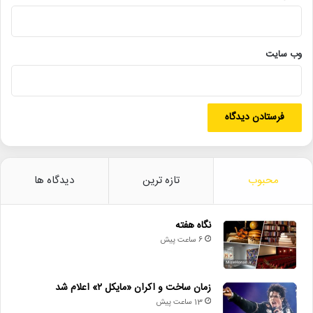
وب‌ سایت
دیگر خبرها
• نگاه هفته
• مجله هنری
• زمان ساخت و اکران «مایکل ۲» اعلام شد
• راهیابی ۲ انیمیشن کوتاه به سی‌امین جشنواره فیلم رود آیلند
محبوب
تازه ترین
دیدگاه ها
• شایعه یا واقعیت؟ نقش کلیدی پل توماس اندرسون در فیلم جدید
اسکورسیزی
نگاه هفته
6 ساعت پیش
• افتتاح نمایش «یک فیل ناپدید شده است» با حضور ایرج راد
• جزئیات اکران مستند «ماسک» منتشر شد
زمان ساخت و اکران «مایکل ۲» اعلام شد
13 ساعت پیش
منبع
http://MizeHonari.ir/11_2