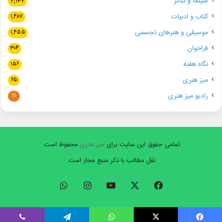
سینما و تئاتر
۴,۱۳۲
کتاب و ادبیات
۱,۴۸۷
موسیقی و هنرهای تجسمی
۱,۴۵۵
فراخوان
۳۰۴
نگاه هفته
۱۵۶
میز هنری
۶۵
رادیو میز هنری
۱۱
تمامی حقوق این سایت برای
میز هنری
محفوظ است.
نقل مطالب با ذکر منبع مجاز است.
فیسبوک
ایکس
یوتیوب
اینستاگرام
واتس
آپ